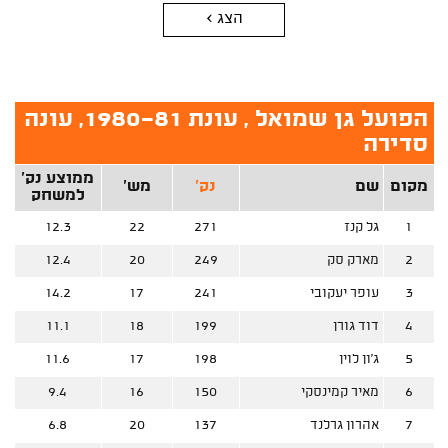
הצג >
הפועל גן שמואל , עונת 1980-81, עונה
סדירה
ממוצע נק'
מקום
שם
נק'
מש'
למשחק
1
גל קנז
271
22
12.3
2
מארק סק
249
20
12.4
3
עופר יעקובי
241
17
14.2
4
דוד גורן
199
18
11.1
5
ג'ון לוין
198
17
11.6
6
מאיר קמינסקי
150
16
9.4
7
אהרון גרלנד
137
20
6.8