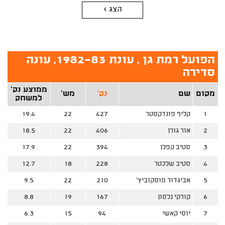
הצג >
הפועל רמת גן , עונת 1982-83, עונה
סדירה
ממוצע נק'
מקום
שם
נק'
מש'
למשחק
1
קליף פונדקסטר
427
22
19.4
2
אור גורן
406
22
18.5
3
סטיב קפלן
394
22
17.9
4
סטיב שלכטר
228
18
12.7
5
אביגדור מוסקוביץ'
210
22
9.5
6
קורקי נלסון
167
19
8.8
7
יוסי קאשי
94
15
6.3