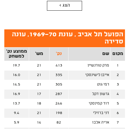
הצג >
הפועל תל אביב , עונת 1969-70, עונה
סדירה
ממוצע נק'
מקום
שם
נק'
מש'
למשחק
1
מרק טורנשיין
413
21
19.7
2
אייבן לישינסקי
335
21
16.0
3
רמי גוט
305
21
14.5
4
גרשון דקל
287
17
16.9
5
דוד קמינסקי
246
18
13.7
6
דני ברזילי
198
21
9.4
7
אריה אלבו
82
14
5.9