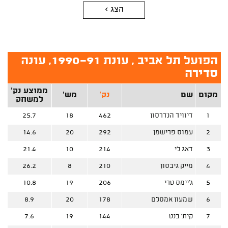
הצג >
הפועל תל אביב , עונת 1990-91, עונה
סדירה
ממוצע נק'
מקום
שם
נק'
מש'
למשחק
1
דיוויד הנדרסון
462
18
25.7
2
עמוס פרישמן
292
20
14.6
3
דאג לי
214
10
21.4
4
מייק גיבסון
210
8
26.2
5
ג'יימס טרי
206
19
10.8
6
שמעון אמסלם
178
20
8.9
7
קית' בנט
144
19
7.6