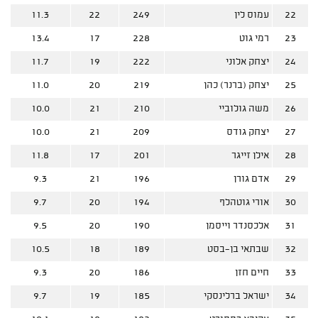
22
עמוס לין
249
22
11.3
23
רמי גוט
228
17
13.4
24
יצחק אלוני
222
19
11.7
25
יצחק (ברנר) כהן
219
20
11.0
26
משה גולוביי
210
21
10.0
27
יצחק גודס
209
21
10.0
28
אילן זייגר
201
17
11.8
29
אדם גורן
196
21
9.3
30
אורי גוטהלף
194
20
9.7
31
אלכסנדר וייסמן
190
20
9.5
32
שבתאי בן-בסט
189
18
10.5
33
חיים חזן
186
20
9.3
34
ישראל ברלינסקי
185
19
9.7