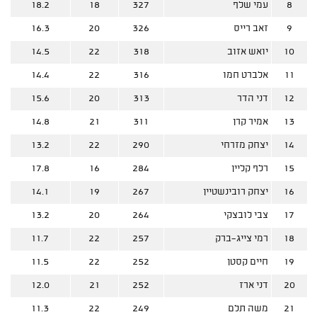
8
עמי שלף
327
18
18.2
9
זאב רייס
326
20
16.3
10
יואש אזוב
318
22
14.5
11
אלברט חמו
316
22
14.4
12
דני הדר
313
20
15.6
13
אמיר קרן
311
21
14.8
14
יצחק מזרחי
290
22
13.2
15
רלף קליין
284
16
17.8
16
יצחק רובינשטיין
267
19
14.1
17
צבי לובצקי
264
20
13.2
18
רמי צייג-ברק
257
22
11.7
19
חיים קסטן
252
22
11.5
20
דני ארז
252
21
12.0
21
משה תלם
249
22
11.3