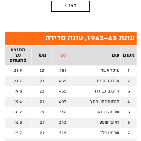
הצג >
עונת 1962-63, עונה סדירה
ממוצע
מקום
שם
נק'
מש'
נק'
למשחק
1
עופר אשד
481
22
21.9
2
אברהם הופמן
455
21
21.7
3
חיים בוכבינדר
435
22
19.8
4
תנחום כהן-מינץ
407
21
19.4
5
שלמה בן זאב
346
19
18.2
6
ראובן שפע
343
21
16.3
7
שלמה פלד
329
21
15.7