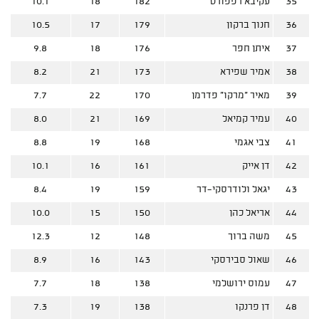
35
עקיבא רפפורט
182
18
10.1
36
חנוך ברקון
179
17
10.5
37
איתן חפר
176
18
9.8
38
אמיר שפירא
173
21
8.2
39
מאיר "מרקו" פדרמן
170
22
7.7
40
עמיר קמיאל
169
21
8.0
41
צבי אגמי
168
19
8.8
42
דן אייק
161
16
10.1
43
יגאל ולודרסקי-דר
159
19
8.4
44
אריאל כהן
150
15
10.0
45
משה ברוך
148
12
12.3
46
שאול סבירסקי
143
16
8.9
47
עמוס ירושלמי
138
18
7.7
48
דן פרנקו
138
19
7.3