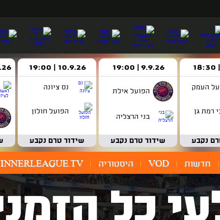
9.9.26 | 19:00
10.9.26 | 19:00
14.9.26 
על העמק
נס ציונה
הפועל אילת
 רמת גן
הפועל חולון
בני הרצליה
רם נקבע
שידור טרם נקבע
שידור טרם נקבע
ש
חדשות
VOD
היסטוריה
INNERLEAGUE.TV
עי כל הזמני