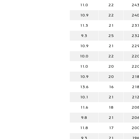
11.0
22
24
10.9
22
24
11.3
21
23
9.3
25
23
10.9
21
22
10.0
22
22
11.0
20
22
10.9
20
21
13.6
16
21
10.1
21
21
11.6
18
20
9.8
21
20
11.8
17
20
9.3
21
19