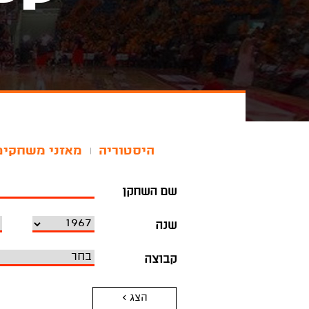
היסטוריה
מאזני משחקים
|
שם השחקן
שנה
קבוצה
הצג >