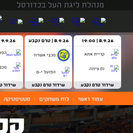
מנהלת ליגת העל בכדורסל
8.9.26 | 19:00
8.9.26 | טרם נקבע
9.9.26 | 18:30
הפו
קריית אתא
מכבי אשדוד
מכבי
נס ציונה
הפועל י-ם
שידור טרם נקבע
שידור טרם נקבע
שידור ט
עמוד ראשי
לוח משחקים
סטטיסטיקה
קל