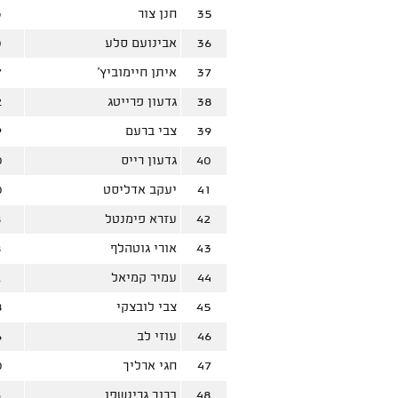
35
חנן צור
3
36
אבינועם סלע
0
37
איתן חיימוביץ'
7
38
גדעון פרייטג
2
39
צבי ברעם
9
40
גדעון רייס
0
41
יעקב אדליסט
0
42
עזרא פימנטל
8
43
אורי גוטהלף
8
44
עמיר קמיאל
2
45
צבי לובצקי
8
46
עוזי לב
6
47
חגי ארליך
0
48
ברוך גרינשפן
6