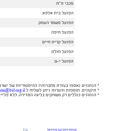
מכבי פ"ת
הפועל בית אלפא
הפועל משמר העמק
הפועל חיפה
הפועל קרית חיים
הפועל חולון
הפועל י-ם
* הנתונים נאספו בעזרת מחברותיו ההיסטוריות של ישראל 
* תיקונים, תוספות והערות ניתן לשלוח ל
omi@bsl.org.il
* הנתונים כוללים רק משחקים בליגה הסדירה, ללא פלייאו