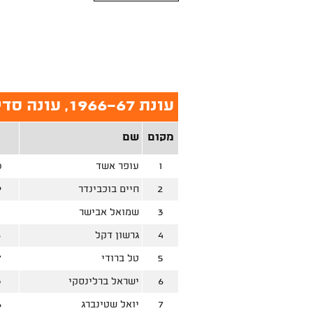
עונת 1966-67, עונה סדירה
מקום
שם
1
עופר אשד
0
2
חיים בוכבינדר
9
3
שמואל אבישר
1
4
גרשון דקל
6
5
טל ברודי
7
6
ישראל ברלינסקי
3
7
יואל שטינברג
6