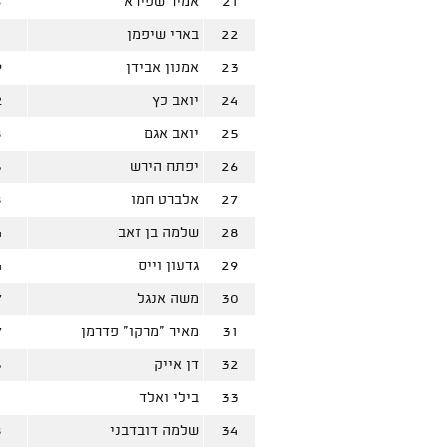
21
אמיר שפירא
6
22
בארי שיפמן
1
23
אמנון אבידן
9
24
יואב כץ
2
25
יואב אגם
8
26
יפתח הירש
5
27
אלברט חמו
8
28
שלמה בן זאב
4
29
גדעון וייס
4
30
משה אנגל
7
31
מאיר "מרקו" פדרמן
7
32
דן אייק
5
33
בילי ואלד
1
34
שלמה דובדבני
8