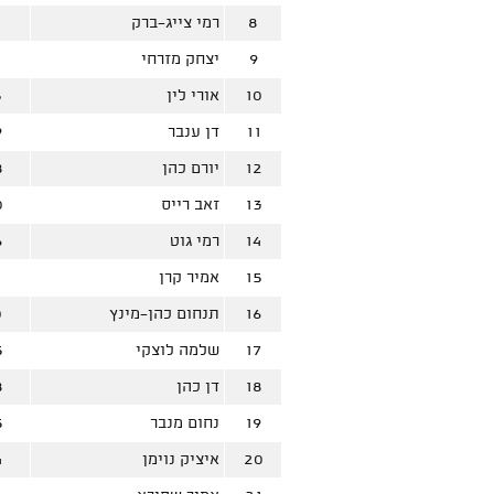
8
רמי צייג-ברק
0
9
יצחק מזרחי
0
10
אורי לין
5
11
דן ענבר
9
12
יורם כהן
8
13
זאב רייס
0
14
רמי גוט
6
15
אמיר קרן
1
16
תנחום כהן-מינץ
0
17
שלמה לוצקי
5
18
דן כהן
8
19
נחום מנבר
5
20
איציק נוימן
4