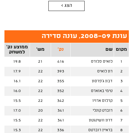
הצג >
עונת 2008-09, עונה סדירה
ממוצע נק'
מקום
שם
נק'
מש'
למשחק
1
לואיס פלורס
416
21
19.8
2
רון לואיס
393
22
17.9
3
דבון ג'פרסון
355
22
16.1
4
טימי באוארס
352
22
16.0
5
קרלוס ארויו
342
22
15.5
6
רוברט קונלי
341
20
17.0
7
דרון וושינגטון
341
22
15.5
8
בראיין רוברטס
336
22
15.3