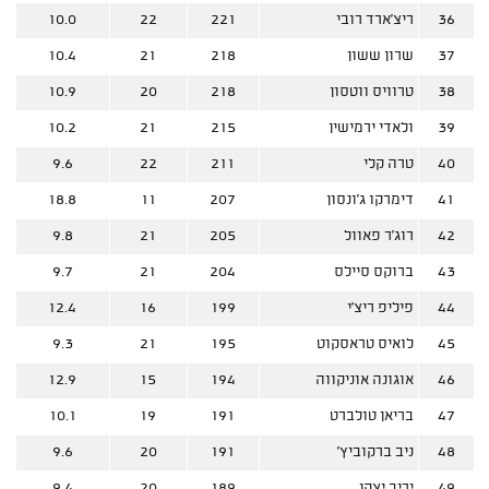
36
ריצ'ארד רובי
221
22
10.0
37
שרון ששון
218
21
10.4
38
טרוויס ווטסון
218
20
10.9
39
ולאדי ירמישין
215
21
10.2
40
טרה קלי
211
22
9.6
41
דימרקו ג'ונסון
207
11
18.8
42
רוג'ר פאוול
205
21
9.8
43
ברוקס סיילס
204
21
9.7
44
פיליפ ריצ'י
199
16
12.4
45
לואיס טראסקוט
195
21
9.3
46
אוגונה אוניקווה
194
15
12.9
47
בריאן טולברט
191
19
10.1
48
ניב ברקוביץ'
191
20
9.6
49
יריב יצקן
189
20
9.4