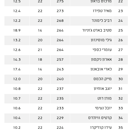
22
מרכוס בראון
275
22
12.5
23
מאיר טפירו
273
22
12.4
24
רביב לימונד
268
22
12.2
25
סטיב בארט ג'וניור
264
14
18.9
26
גילי מוסינזון
264
20
13.2
27
עומרי כספי
264
21
12.6
28
אארון ניקסון
257
18
14.3
29
לארי אובאנון
243
14
17.4
30
מייק הלמס
240
20
12.0
31
יוגב אוחיון
237
22
10.8
32
מורן רוט
235
22
10.7
33
יובל נעימי
233
22
10.6
34
קרטיס ווית'רס
229
22
10.4
35
עידו קוז'יקרו
224
22
10.2