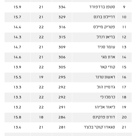
9
סטפן ברדפורד
334
21
15.9
10
דריילון ברנס
329
21
15.7
11
פטריק מיילס
316
22
14.4
12
בריאן רנדל
315
22
14.3
13
עומר סניד
309
21
14.7
14
ארון מגי
306
21
14.6
15
קורי קאר
305
22
13.9
16
ראשון טרנר
295
19
15.5
17
ג'רמיין הול
292
22
13.3
18
כרמלו לי
292
22
13.3
19
ליאור אליהו
291
22
13.2
20
דורון פרקינס
284
18
15.8
21
סגאדו 'קוקי' בלצ'ר
281
21
13.4