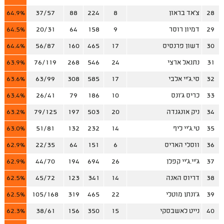
28
צ'אד בראון
8
224
88
37/57
64.9%
29
דמיון רוסר
9
158
64
20/31
64.5%
30
דשון פרנסיס
17
465
160
56/87
64.4%
31
נתנאל ארצי
24
546
268
76/119
63.9%
32
סי.ג'יי אלבי
17
585
308
63/99
63.6%
33
כריס ג'ונס
10
186
79
26/41
63.4%
34
ניק אונגנדה
20
503
197
79/125
63.2%
35
טי.ג'יי ליף
14
232
132
51/81
63.0%
36
ווסלי האריס
6
151
64
22/35
62.9%
37
ג'יי.ג'יי קפלן
26
694
194
44/70
62.9%
38
דריוס האנה
14
341
123
45/72
62.5%
39
ג'ונתן מוטלי
22
465
319
105/168
62.5%
40
נייט לאשבסקי
15
350
156
38/61
62.3%