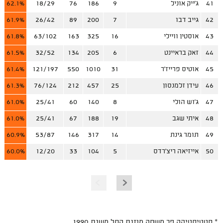
41
ג'ייק אוניל
9
186
76
18/29
62.1%
42
גייב דבו
7
200
89
26/42
61.9%
43
אוסטין וויילי
16
325
163
63/102
61.8%
44
זאק בראיינט
6
205
134
32/52
61.5%
45
אוטיס פרייז'ר
31
1010
550
121/197
61.4%
46
עידן זלמנסון
25
457
212
76/124
61.3%
47
ג'וש הולי
8
140
60
25/41
61.0%
48
איתי שגב
19
188
67
25/41
61.0%
49
תומר גינת
14
317
146
53/87
60.9%
50
אייזיאה ריצ'רדס
5
104
33
12/20
60.0%
* סטטיסטיקה פר משחק מוזנת החל משנת 1990