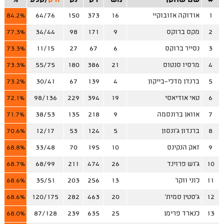
#
שם שחקן
מש'
דק
נק
זרק
/
קלע
%
ז
1
אודוקה אזובוקיי
16
373
150
64/76
84.2%
2
מקס ברוקס
9
171
98
34/44
77.3%
3
נסייר ברוקס
6
67
27
11/15
73.3%
4
מרסיו סנטוס
21
386
180
55/75
73.3%
5
ברנדן מדלי-בייקון
4
139
67
30/41
73.2%
6
טאי אודיאסי
19
394
229
98/136
72.1%
7
אוואן ברונסמה
9
218
135
38/53
71.7%
8
ברנדון ג'ונסון
5
124
53
12/17
70.6%
9
זאק הנקינס
10
195
70
33/48
68.8%
10
ג'וש פרוינד
26
474
211
68/99
68.7%
11
לוני ווקר
13
256
203
35/51
68.6%
12
ג'סטין סמית'
20
463
282
120/175
68.6%
13
לנארד פרימן
25
635
239
87/128
68.0%