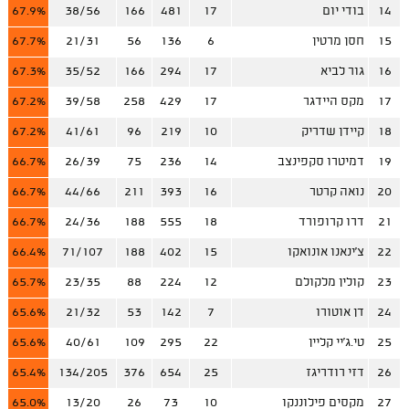
14
בודי יום
17
481
166
38/56
67.9%
15
חסן מרטין
6
136
56
21/31
67.7%
16
גור לביא
17
294
166
35/52
67.3%
17
מקס היידגר
17
429
258
39/58
67.2%
18
קיידן שדריק
10
219
96
41/61
67.2%
19
דמיטרו סקפינצב
14
236
75
26/39
66.7%
20
נואה קרטר
16
393
211
44/66
66.7%
21
דרו קרופורד
18
555
188
24/36
66.7%
22
צ'ינאנו אונואקו
15
402
188
71/107
66.4%
23
קולין מלקולם
12
224
88
23/35
65.7%
24
דן אוטורו
7
142
53
21/32
65.6%
25
טי.ג'יי קליין
22
295
109
40/61
65.6%
26
דזי רודריגז
25
654
376
134/205
65.4%
27
מקסים פילוננקו
10
73
26
13/20
65.0%