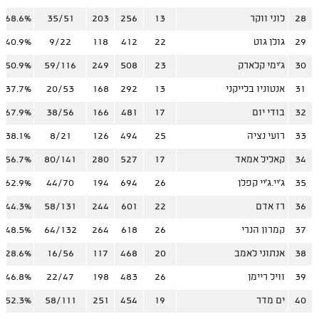
28
לוני ווקר
13
256
203
35/51
68.6%
29
גולן גוט
22
412
118
9/22
40.9%
30
ג'ימי קלארק
23
508
249
59/116
50.9%
31
אנטוניו בלייקני
13
292
168
20/53
37.7%
32
בודי יום
17
481
166
38/56
67.9%
33
רועי נציה
25
494
126
8/21
38.1%
34
קאליל אמאד
17
527
280
80/141
56.7%
35
ג'יי.ג'יי קפלן
26
694
194
44/70
62.9%
36
רז אדם
22
601
244
58/131
44.3%
37
קמרון הנרי
26
618
264
64/132
48.5%
38
אנתוני לאמב
20
468
117
16/56
28.6%
39
וויל ריימן
26
483
198
22/47
46.8%
40
ים מדר
19
454
251
58/111
52.3%