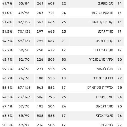
14
ניב משגב
22
609
261
35/84
41.7%
15
חואקין שוכמן
24
721
263
49/96
51.0%
16
קאדין קרינגטון
25
664
362
82/159
51.6%
17
קוויי גרנט
23
665
297
70/136
51.5%
18
קודי דמפס
21
667
295
69/127
54.3%
19
מקס היידגר
17
429
258
39/58
67.2%
20
איתי מושקוביץ
30
509
226
32/70
45.7%
21
שלו לוגשי
25
553
231
45/76
59.2%
22
דרו קרופורד
18
555
188
24/36
66.7%
23
אלייז'ה סטיוארט
17
582
343
87/148
58.8%
24
יואב ויטלם
25
795
306
73/163
44.8%
25
טוני דגלאס
24
504
195
37/78
47.4%
26
סי.ג'יי אלבי
17
585
308
63/99
63.6%
27
ג'מיה ניל
17
503
216
49/97
50.5%