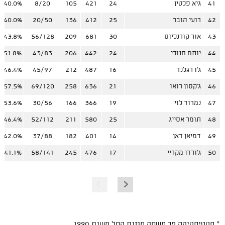
41
גיא פלטין
24
421
105
8/20
40.0%
42
רועי הובר
25
412
136
20/50
40.0%
43
אור קורנליוס
30
681
209
56/128
43.8%
44
יותם חנוכי
24
442
206
43/83
51.8%
45
ג'ו רגלנד
16
487
212
45/97
46.4%
46
ג'קסון רואו
21
636
258
69/120
57.5%
47
נמרוד לוי
19
366
166
30/56
53.6%
48
תומר אסייג
25
580
211
52/112
46.4%
49
דמיאן דאן
14
401
182
37/88
42.0%
50
ג'ורדן מקריי
17
476
245
58/141
41.1%
* סטטיסטיקה פר משחק מוזנת החל משנת 1990