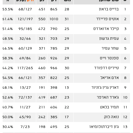
#
שם שחקן
מש'
דק
נק
זרק
/
קלע
%
1
ברייס בראון
28
845
451
68/127
53.5%
2
אוטיס פרייז'ר
31
1010
550
121/197
61.4%
3
קיילר אדוארדס
25
790
472
95/185
51.4%
4
עמית גרשון
29
703
321
32/66
48.5%
5
שחר עמיר
29
785
371
60/129
46.5%
6
ספנסר וייס
29
926
260
49/84
58.3%
7
טייריס רדפורד
30
966
460
117/265
44.2%
8
אדם אריאל
25
822
357
66/121
54.5%
9
דארין גרין ג'וניור
13
398
191
13/27
48.1%
10
ג'ארד הארפר
23
687
419
72/137
52.6%
11
תמיר בלאט
22
404
211
11/27
40.7%
12
נואה לוק
17
385
242
45/90
50.0%
13
ג'ון דיברתולומיאו
25
495
198
7/23
30.4%