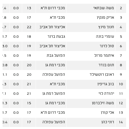
2
משה שבתאי
מכבי דרום ת"א
13
0.0
7.4
3
אריק מנקין
מכבי ת"א
17
0.0
7.8
4
חנוך מינץ
אליצור תל אביב
22
0.0
6.7
5
עומרי בונה
גבעת ברנר
18
0.0
11.7
6
סול לרנר
אליצור תל אביב
19
0.0
13.0
7
איתמר מרזל
הפועל גבת
19
0.0
9.5
8
תום בנדר
מכבי רמת גן
20
0.0
10.8
9
ראובן רוטשילד
הפועל עפולה
20
0.0
11.1
10
בוב גריפין
מכבי ת"א
21
0.0
6.3
11
יהודה לוי
הפועל רמת גן
21
0.0
7.1
12
משה זילברמן
מכבי רמת גן
15
0.0
11.3
13
אלי קורן
מכבי דרום ת"א
17
0.0
11.7
14
רוני כהן
הפועל עפולה
17
0.0
10.4