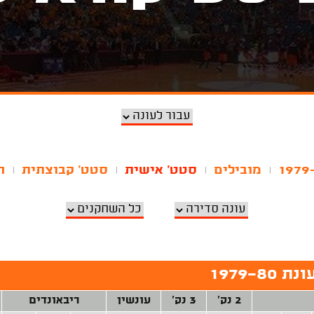
מובילים
סטט' אישית
סטט' קבוצתית
ה
|
|
|
|
1979-
2 נק'
3 נק'
עונשין
ריבאונדים