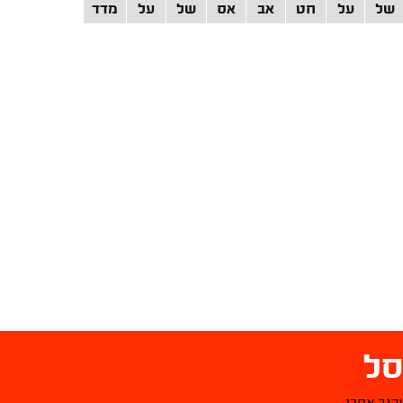
של
על
חט
אב
אס
של
על
מדד
ל