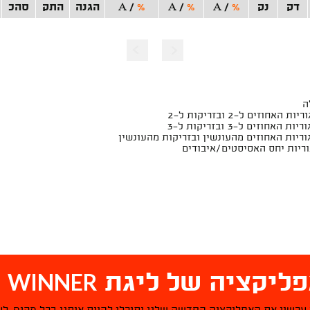
דק
נק
%
/
A
%
/
A
%
/
A
הגנה
התק
סהכ
WINNER
ליקציה של ליגת
ס