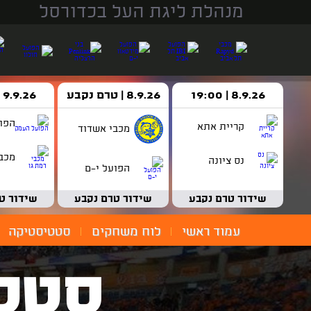
מנהלת ליגת העל בכדורסל
8.9.26 | 19:00
8.9.26 | טרם נקבע
9.9.26 | 18:30
הפו
קריית אתא
מכבי אשדוד
מכבי
נס ציונה
הפועל י-ם
שידור טרם נקבע
שידור טרם נקבע
שידור ט
עמוד ראשי
לוח משחקים
סטטיסטיקה
סטט