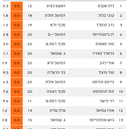
1
לדל אקלס
ראשון לציון
12
0.0
20.3
2
קובי בלול
הפועל חולון
18
0.0
11.8
3
נדב הנפלד
מכבי ת"א
19
0.0
11.0
4
דן בינגנהיימר
הפועל י-ם
20
0.0
12.8
5
טוני מאסופ
מכבי רמת גן
20
0.0
13.0
6
ג'ראלד פאדיו
ג. שמואל
20
0.0
21.1
7
אורי להב
הפועל ת"א
20
0.0
9.9
8
טוד מיצ'ל
בני הרצליה
20
0.0
19.5
9
ג'יימס פורסט
הפועל אילת
20
0.0
14.5
10
פול תומפסון
מכבי רעננה
20
0.0
17.6
11
רוי פישר
מכבי רמת גן
11
0.0
19.6
12
אורן עמיאל
גליל עליון
13
0.0
1.2
13
ג'וש אופנהיימר
ג. שמואל
15
0.0
9.8