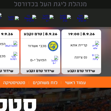
מנהלת ליגת העל בכדורסל
8.9.26 | 19:00
8.9.26 | טרם נקבע
9.9.26 | 18:30
הפו
קריית אתא
מכבי אשדוד
מכבי
נס ציונה
הפועל י-ם
שידור טרם נקבע
שידור טרם נקבע
שידור ט
עמוד ראשי
לוח משחקים
סטטיסטיקה
סטט