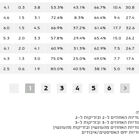
4.1
0.3
3.8
53.3%
43.1%
66.7%
10.4
30.8
4.6
1.5
3.1
72.6%
8.3%
64.4%
9.4
27.4
6.0
1.5
4.5
66.9%
37.2%
61.4%
17.7
32.6
5.3
2.0
3.3
57.8%
29.4%
65.4%
15.0
26.2
6.1
2.0
4.1
60.9%
31.3%
62.9%
7.5
26.7
4.3
1.3
3.0
75.0%
25.0%
49.0%
7.7
17.4
2.5
0.6
1.9
80.0%
40.5%
38.1%
5.0
19.8
1
2
3
4
5
6