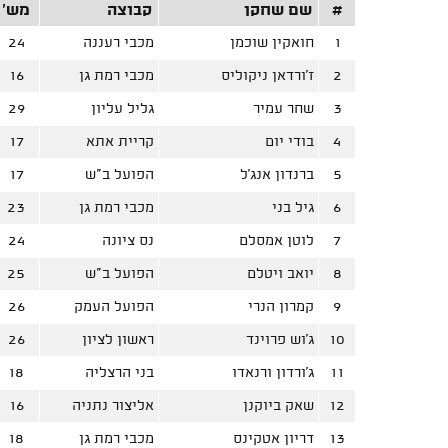
#
שם שחקן
קבוצה
מש'
1
חואקין שוכמן
מכבי רעננה
24
2
ז'ורדאן ניקוליס
מכבי רמת גן
16
3
שחר עמיר
גליל עליון
29
4
בודי יום
קריית אתא
17
5
ברנדון אנג'ל
הפועל ב"ש
17
6
גיל בני
מכבי רמת גן
23
7
לוטן אמסלם
נס ציונה
24
8
יואב ויטלם
הפועל ב"ש
25
9
קמרון הנרי
הפועל העמק
26
10
ג'וש פרוינד
ראשון לציון
26
11
ג'ורדון ורנאדו
בני הרצליה
18
12
שאק ביוקנן
אליצור נתניה
16
13
דריון אטקינס
מכבי רמת גן
18