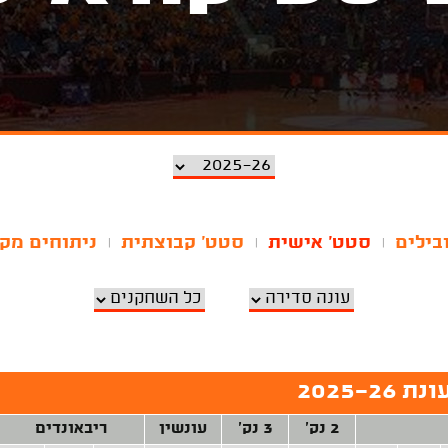
בילים
סטט' אישית
סטט' קבוצתית
ניתוחים מק
|
|
|
2025-
2 נק'
3 נק'
עונשין
ריבאונדים