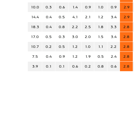
10.0
0.3
0.6
1.4
0.9
1.0
0.9
2.9
14.4
0.4
0.5
4.1
2.1
1.2
3.4
2.9
18.3
0.4
0.8
2.2
2.5
1.8
3.3
2.8
17.0
0.5
0.3
3.0
2.0
1.5
3.4
2.8
10.7
0.2
0.5
1.2
1.0
1.1
2.2
2.8
7.5
0.4
0.9
1.2
1.9
0.5
2.4
2.8
3.9
0.1
0.1
0.6
0.2
0.8
0.6
2.8