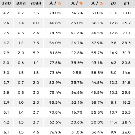
דק
נק
%
/
A
%
/
A
%
/
A
הגנה
התק
סהכ
4.2
0.7
3.5
78.0%
34.7%
51.0%
11.0
30.0
9.4
3.4
6.0
46.8%
25.0%
58.1%
12.8
25.7
2.9
0.5
2.4
78.3%
42.2%
46.5%
12.8
27.1
4.7
1.2
3.5
54.0%
24.7%
67.9%
9.8
28.3
7.9
2.0
5.9
81.8%
42.6%
55.7%
16.9
31.3
2.0
0.6
1.4
77.6%
33.3%
43.1%
6.2
20.8
3.0
1.5
1.5
73.6%
9.5%
58.5%
5.0
14.6
2.7
0.7
2.0
82.9%
33.7%
44.8%
12.2
31.8
3.8
0.8
3.0
75.4%
36.6%
48.5%
10.2
23.8
2.9
1.0
2.0
95.5%
32.1%
68.7%
8.1
18.2
5.1
1.4
3.7
70.8%
16.7%
55.5%
10.7
25.5
4.2
1.5
2.7
63.6%
30.6%
50.0%
11.4
28.4
6.1
1.5
4.6
76.9%
31.0%
56.4%
9.9
26.0