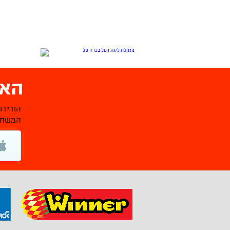
האפ
הורידו
המשחקי