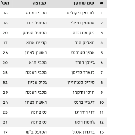
#
שם שחקן
קבוצה
מש'
1
ז'ורדאן ניקוליס
מכבי רמת גן
16
2
אוסטין וויילי
הפועל י-ם
16
3
ניק אונגנדה
הפועל העמק
20
4
מאליק הול
קריית אתא
17
5
אמין סטיבנס
ראשון לציון
26
6
ג'יילן הורד
מכבי ת"א
20
7
לנארד פרימן
מכבי רעננה
25
8
סיריל לנג'יוויין
גליל עליון
32
9
ווילי וורקמן
מכבי רעננה
29
10
די.ג'יי ברנס
ראשון לציון
24
11
דזי רודריגז
נס ציונה
25
12
ג'קסון רואו
נס ציונה
21
13
ברנדון אנג'ל
הפועל ב"ש
17