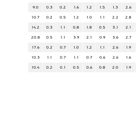
9.0
0.3
0.2
1.6
1.2
1.5
1.3
2.6
10.7
0.2
0.5
1.2
1.0
1.1
2.2
2.8
14.2
0.3
1.1
0.8
1.8
0.5
3.1
2.1
20.8
0.5
1.1
3.9
2.1
0.9
3.6
2.7
17.6
0.2
0.7
1.0
1.2
1.1
2.6
1.9
10.3
1.1
0.7
1.1
0.7
0.6
2.6
1.6
10.4
0.2
0.1
0.5
0.6
0.8
2.0
1.9