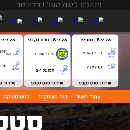
מנהלת ליגת העל בכדורסל
8.9.26 | 19:00
8.9.26 | טרם נקבע
9.9.26 | 18:30
הפו
קריית אתא
מכבי אשדוד
מכבי
נס ציונה
הפועל י-ם
שידור טרם נקבע
שידור טרם נקבע
שידור ט
עמוד ראשי
לוח משחקים
סטטיסטיקה
סטט