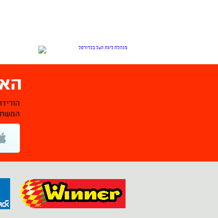
האפ
הורידו
המשחקי