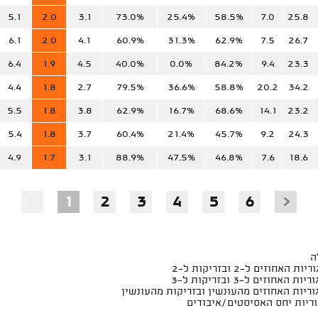
5.1
2.0
3.1
73.0%
25.4%
58.5%
7.0
25.8
6.1
2.0
4.1
60.9%
31.3%
62.9%
7.5
26.7
6.4
1.9
4.5
40.0%
0.0%
84.2%
9.4
23.3
4.4
1.8
2.7
79.5%
36.6%
58.8%
20.2
34.2
5.5
1.8
3.8
62.9%
16.7%
68.6%
14.1
23.2
5.4
1.8
3.7
60.4%
21.4%
45.7%
9.2
24.3
4.9
1.7
3.1
88.9%
47.5%
46.8%
7.6
18.6
1
2
3
4
5
6