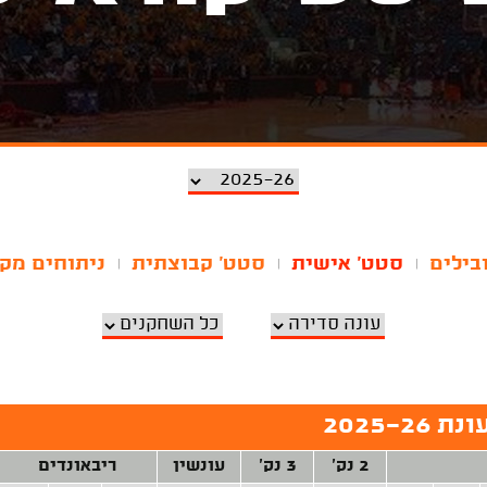
בילים
סטט' אישית
סטט' קבוצתית
ניתוחים מק
|
|
|
2025-
2 נק'
3 נק'
עונשין
ריבאונדים