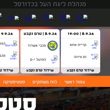
מנהלת ליגת העל בכדורסל
8.9.26 | 19:00
8.9.26 | טרם נקבע
9.9.26 | 18:30
הפו
קריית אתא
מכבי אשדוד
מכבי
נס ציונה
הפועל י-ם
שידור טרם נקבע
שידור טרם נקבע
שידור ט
עמוד ראשי
לוח משחקים
סטטיסטיקה
סטט