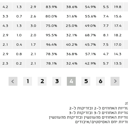
4.2
1.3
2.9
83.9%
38.6%
54.9%
5.5
19.8
3.3
0.7
2.6
80.0%
31.6%
55.6%
7.4
15.6
4.3
1.3
3.0
75.0%
25.0%
49.0%
7.7
17.4
2.9
1.0
2.0
95.5%
32.1%
68.7%
8.1
18.2
2.1
0.4
1.7
96.4%
40.2%
45.7%
7.5
17.0
2.9
0.8
2.1
78.3%
36.8%
57.1%
4.7
14.3
2.3
0.2
2.1
78.1%
32.4%
42.9%
5.7
13.5
1
2
3
4
5
6