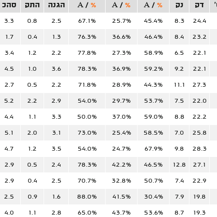
דק
נק
%
/
A
%
/
A
%
/
A
הגנה
התק
סהכ
3.3
0.8
2.5
67.1%
25.7%
45.4%
8.3
24.4
1.7
0.4
1.3
76.3%
36.6%
46.4%
8.4
23.2
3.4
1.2
2.2
77.8%
27.3%
58.9%
6.5
22.1
4.5
1.0
3.6
78.3%
36.9%
59.2%
9.2
22.1
2.7
0.5
2.2
71.8%
28.9%
44.3%
11.1
27.3
5.2
2.2
2.9
54.0%
29.7%
53.7%
7.5
22.0
4.4
1.1
3.3
50.0%
37.0%
59.0%
8.8
22.2
5.1
2.0
3.1
73.0%
25.4%
58.5%
7.0
25.8
4.7
1.2
3.5
54.0%
24.7%
67.9%
9.8
28.3
2.9
0.5
2.4
78.3%
42.2%
46.5%
12.8
27.1
2.9
0.4
2.5
70.7%
32.8%
50.7%
7.4
22.9
2.5
0.9
1.6
88.0%
41.5%
30.4%
7.9
19.8
4.0
1.1
2.8
65.0%
43.7%
53.6%
8.7
19.3