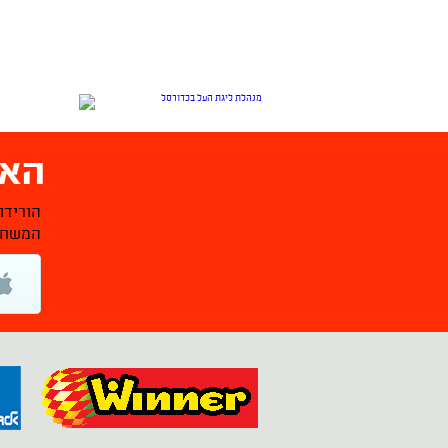
האפ
הורידו
המשחקי