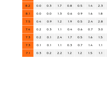
8.2
0.0
0.3
1.7
0.8
0.5
1.4
2.3
8.1
0.0
0.0
1.3
0.6
0.9
1.6
1.8
7.5
0.4
0.9
1.2
1.9
0.5
2.4
2.8
7.4
0.2
0.3
1.1
0.4
0.6
0.7
3.0
7.3
0.2
0.1
2.4
1.7
0.5
1.6
1.5
7.3
0.1
0.1
1.1
0.3
0.7
1.4
1.1
7.1
0.3
0.2
2.2
1.2
1.2
1.5
1.1