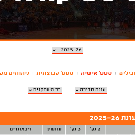
בילים
סטט' אישית
סטט' קבוצתית
ניתוחים מק
|
|
|
2025-
2 נק'
3 נק'
עונשין
ריבאונדים