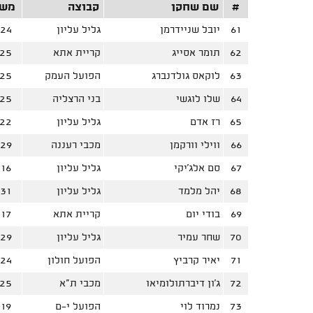
#
שם שחקן
קבוצה
מש'
61
יובל שניידרמן
גליל עליון
24
62
תומר אסייג
קריית אתא
25
63
לוקאס גולדנברג
הפועל העמק
25
64
שלו לוגשי
בני הרצליה
25
65
רז אדם
גליל עליון
22
66
ווילי וורקמן
מכבי רעננה
29
67
סם אלג'יקי
גליל עליון
16
68
יהל מלמד
גליל עליון
31
69
בודי יום
קריית אתא
17
70
שחר עמיר
גליל עליון
29
71
יאיר קרביץ
הפועל חולון
24
72
ג'ון דיברתולומיאו
מכבי ת"א
25
73
נמרוד לוי
הפועל י-ם
19