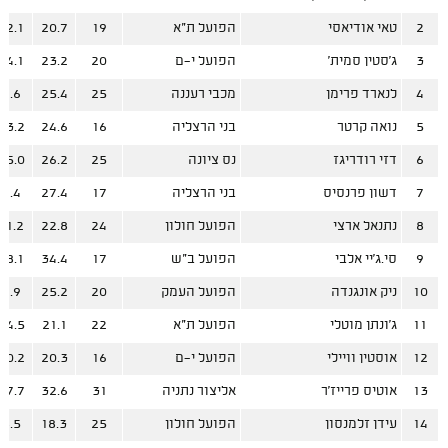
2
טאי אודיאסי
הפועל ת"א
19
20.7
12.1
3
ג'סטין סמית'
הפועל י-ם
20
23.2
14.1
4
לנארד פרימן
מכבי רעננה
25
25.4
9.6
5
נואה קרטר
בני הרצליה
16
24.6
13.2
6
דזי רודריגז
נס ציונה
25
26.2
15.0
7
דשון פרנסיס
בני הרצליה
17
27.4
9.4
8
נתנאל ארצי
הפועל חולון
24
22.8
11.2
9
סי.ג'יי אלבי
הפועל ב"ש
17
34.4
18.1
10
ניק אונגנדה
הפועל העמק
20
25.2
9.9
11
ג'ונתן מוטלי
הפועל ת"א
22
21.1
14.5
12
אוסטין וויילי
הפועל י-ם
16
20.3
10.2
13
אוטיס פרייז'ר
אליצור נתניה
31
32.6
17.7
14
עידן זלמנסון
הפועל חולון
25
18.3
8.5