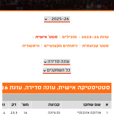
עונת 2025-26
מובילים
סטט' אישית
|
|
|
סטט' קבוצתית
ניתוחים מקצועיים
היסטוריה
|
|
סטטיסטיקה אישית, עונה סדירה, עונת 2025-26
#
שם שחקן
קבוצה
מש'
דק
נק
1
אודוקה אזובוקיי
נס ציונה
16
23.3
9.4