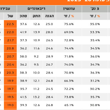
3 נק'
עונשין
ריבאונדים
עבירו
%
/
זר
%
/
זר
הגנה
התק
סהכ
של
6
22.5
37.6
12.6
25.0
75.6%
35.0%
5
22.0
41.9
13.9
28.0
69.0%
33.3%
7
21.7
37.3
10.9
26.5
72.8%
35.4%
1
20.8
36.2
11.6
24.6
74.4%
34.5%
8
20.7
38.0
9.2
28.9
71.8%
36.0%
0
20.4
36.2
9.5
26.7
74.0%
34.7%
3
20.3
38.3
10.0
28.4
70.8%
36.3%
7
19.9
38.9
12.1
26.8
66.3%
31.2%
4
19.7
35.7
11.2
24.5
72.2%
30.2%
3
19.5
41.5
13.2
28.4
73.8%
35.7%
0
19.0
39.3
12.6
26.8
65.1%
30.8%