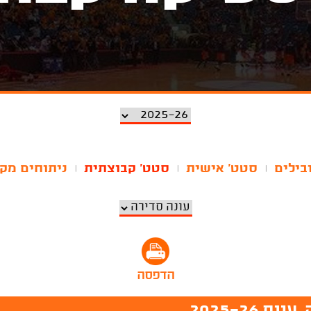
בילים
סטט' אישית
סטט' קבוצתית
ניתוחים מק
|
|
|
הדפסה
2025-26