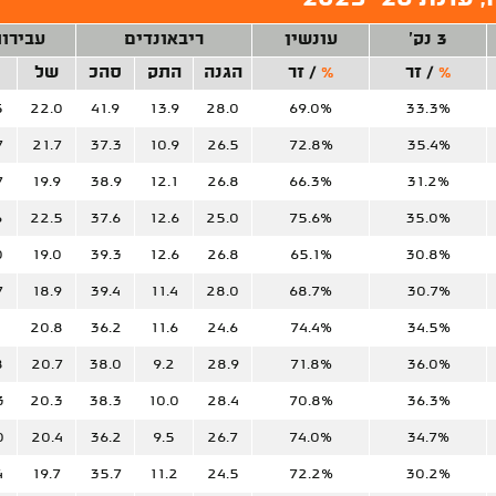
3 נק'
עונשין
ריבאונדים
עבירו
%
/
זר
%
/
זר
הגנה
התק
סהכ
של
5
22.0
41.9
13.9
28.0
69.0%
33.3%
7
21.7
37.3
10.9
26.5
72.8%
35.4%
7
19.9
38.9
12.1
26.8
66.3%
31.2%
6
22.5
37.6
12.6
25.0
75.6%
35.0%
0
19.0
39.3
12.6
26.8
65.1%
30.8%
7
18.9
39.4
11.4
28.0
68.7%
30.7%
1
20.8
36.2
11.6
24.6
74.4%
34.5%
8
20.7
38.0
9.2
28.9
71.8%
36.0%
3
20.3
38.3
10.0
28.4
70.8%
36.3%
0
20.4
36.2
9.5
26.7
74.0%
34.7%
4
19.7
35.7
11.2
24.5
72.2%
30.2%