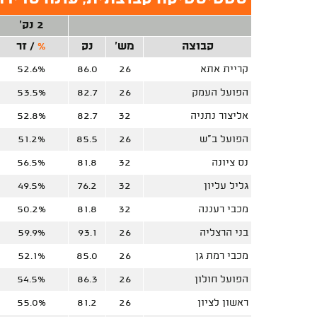
2 נק'
קבוצה
מש'
נק
%
/
זר
קריית אתא
26
86.0
52.6%
הפועל העמק
26
82.7
53.5%
אליצור נתניה
32
82.7
52.8%
הפועל ב"ש
26
85.5
51.2%
נס ציונה
32
81.8
56.5%
גליל עליון
32
76.2
49.5%
מכבי רעננה
32
81.8
50.2%
בני הרצליה
26
93.1
59.9%
מכבי רמת גן
26
85.0
52.1%
הפועל חולון
26
86.3
54.5%
ראשון לציון
26
81.2
55.0%