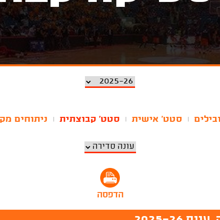
בילים
סטט' אישית
סטט' קבוצתית
ניתוחים מק
|
|
|
הדפסה
2025-26