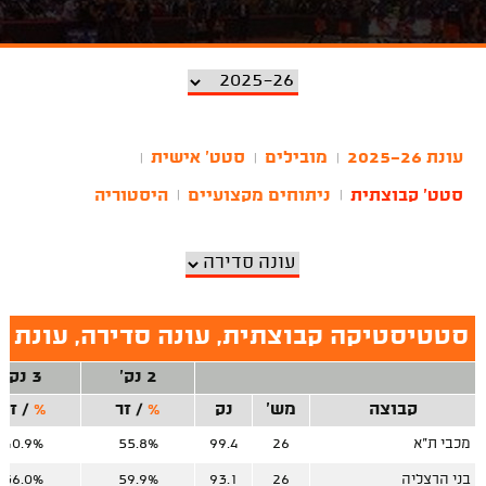
עונת 2025-26
מובילים
סטט' אישית
|
|
|
סטט' קבוצתית
ניתוחים מקצועיים
היסטוריה
|
|
סטטיסטיקה קבוצתית, עונה סדירה, עונת 2025-26
2 נק'
3 נק'
קבוצה
מש'
נק
%
/
זר
%
/
זר
מכבי ת"א
26
99.4
55.8%
40.9%
בני הרצליה
26
93.1
59.9%
36.0%