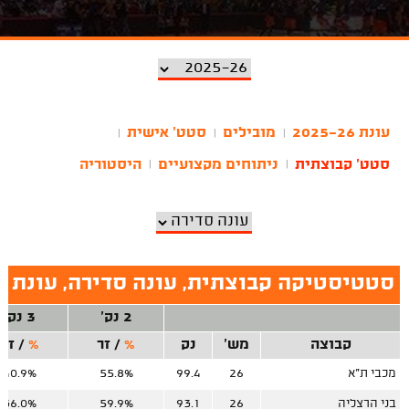
עונת 2025-26
מובילים
סטט' אישית
|
|
|
סטט' קבוצתית
ניתוחים מקצועיים
היסטוריה
|
|
סטטיסטיקה קבוצתית, עונה סדירה, עונת 2025-26
2 נק'
3 נק'
קבוצה
מש'
נק
%
/
זר
%
/
זר
מכבי ת"א
26
99.4
55.8%
40.9%
בני הרצליה
26
93.1
59.9%
36.0%