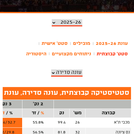
עונת 2025-26
מובילים
סטט' אישית
|
|
|
סטט' קבוצתית
ניתוחים מקצועיים
היסטוריה
|
|
סטטיסטיקה קבוצתית, עונה סדירה, עונת 2025-26
2 נק'
3 נק'
קבוצה
מש'
נק
%
/
זר
%
/
זר
מכבי ת"א
26
99.4
55.8%
3.4/32.7
נס ציונה
32
81.8
56.5%
9.2/29.8