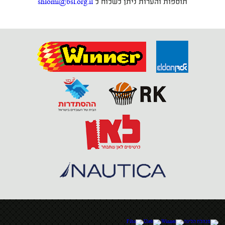
תוספות והערות ניתן לשלוח ל
shlomi@bsl.org.il