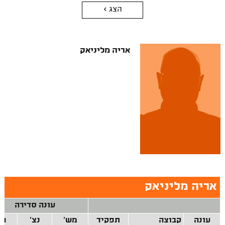
הצג >
אריה מליניאק
אריה מליניאק
עונה סדירה
עונה
קבוצה
תפקיד
מש'
נצ'
הפ