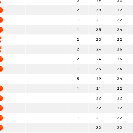
3
19
22
2
20
22
1
21
22
1
23
24
2
20
22
2
24
26
2
24
26
1
25
26
5
19
24
1
21
22
22
22
22
22
1
21
22
22
22