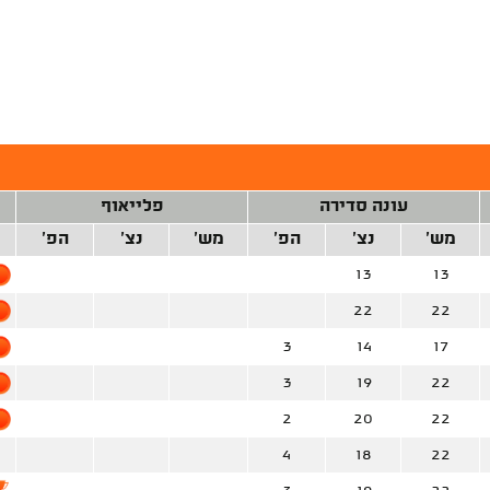
עונה סדירה
פלייאוף
מש'
נצ'
הפ'
מש'
נצ'
הפ'
13
13
22
22
3
14
17
3
19
22
2
20
22
4
18
22