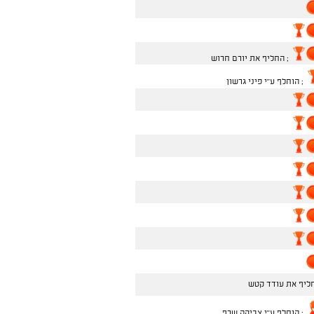
; החליף את יורם חרוש
; הוחלף ע''י פיני גרשון
ליף את עודד קטש
; הוחלף ע''י צביקה שרף