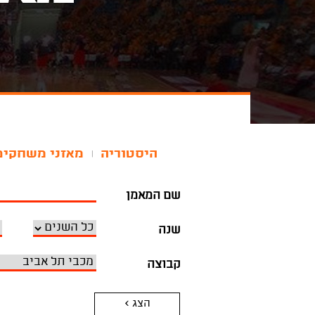
היסטוריה
מאזני משחקים
|
שם המאמן
שנה
קבוצה
הצג >