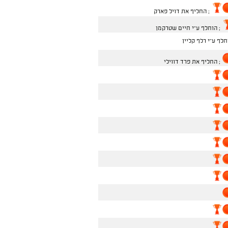
; החליף את דויל פארק
; הוחלף ע''י חיים שטרקמן
חלף ע''י רלף קליין
; החליף את פרד דווילי