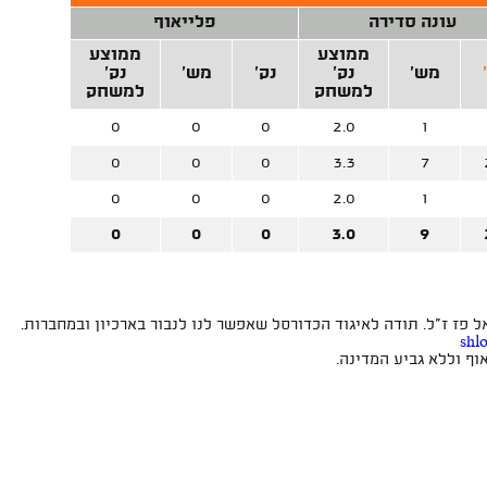
עונה סדירה
פלייאוף
ממוצע
ממוצע
מש'
נק'
נק'
מש'
נק'
למשחק
למשחק
0
0
0
2.0
1
0
0
0
3.3
7
0
0
0
2.0
1
0
0
0
3.0
9
פז ז"ל. תודה לאיגוד הכדורסל שאפשר לנו לנבור בארכיון ובמחברות.
shl
ף וללא גביע המדינה.