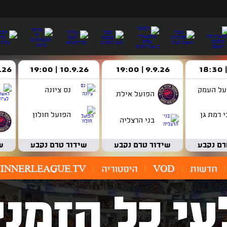
9.9.26 | 19:00
10.9.26 | 19:00
14.9.26 
על העמק
נס ציונה
הפועל אילת
 רמת גן
הפועל חולון
בני הרצליה
רם נקבע
שידור טרם נקבע
שידור טרם נקבע
ש
חדשות
VOD
היסטוריה
INNERLEAGUE.TV
עי כל הזמני