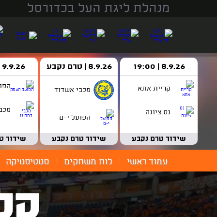
מנהלת ליגת העל בכדורסל
8.9.26 | 19:00
8.9.26 | טרם נקבע
9.9.26 | 18:30
הפו
קריית אתא
מכבי אשדוד
מכבי
נס ציונה
הפועל י-ם
שידור טרם נקבע
שידור טרם נקבע
שידור ט
עמוד ראשי
לוח משחקים
סטטיסטיקה
קל