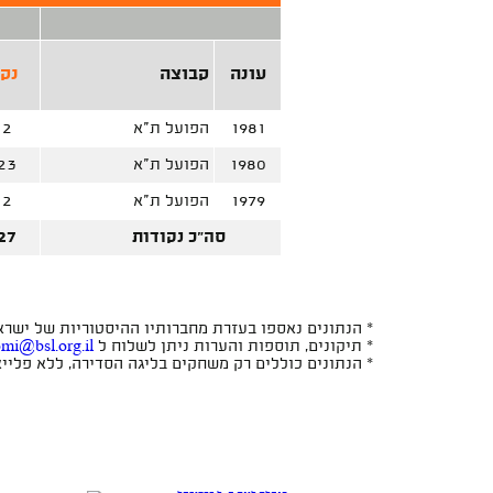
עונה
קבוצה
נק'
1981
הפועל ת"א
2
1980
הפועל ת"א
23
1979
הפועל ת"א
2
סה"כ נקודות
27
* הנתונים נאספו בעזרת מחברותיו ההיסטוריות של ישראל 
* תיקונים, תוספות והערות ניתן לשלוח ל
omi@bsl.org.il
* הנתונים כוללים רק משחקים בליגה הסדירה, ללא פלייאו