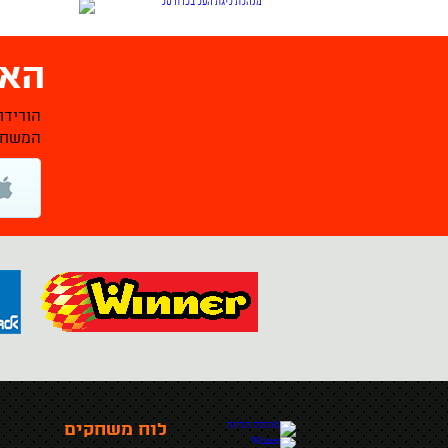
האפ
הורידו
המשחקי
לוח משחקים