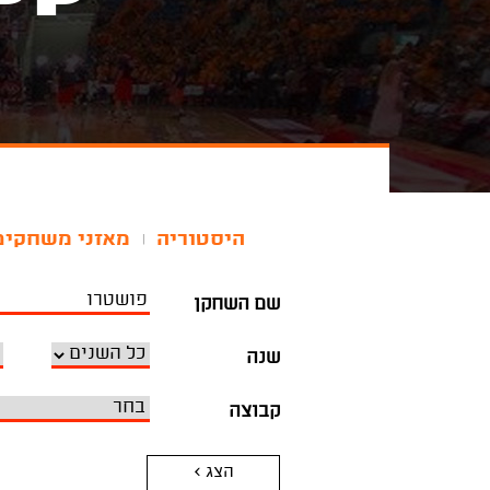
היסטוריה
מאזני משחקים
|
שם השחקן
שנה
קבוצה
הצג >