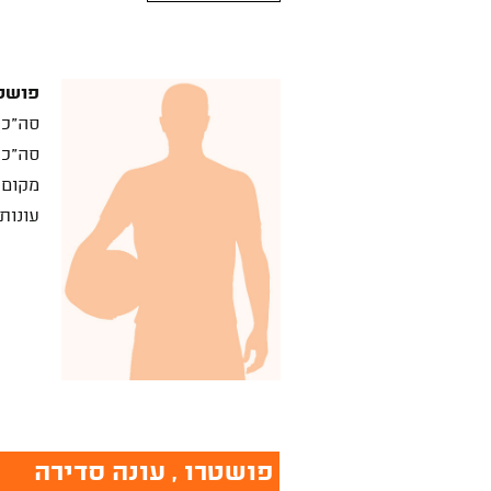
פושט
סה"כ 
סה"כ 
מקום 
עונות
פושטרו , עונה סדירה