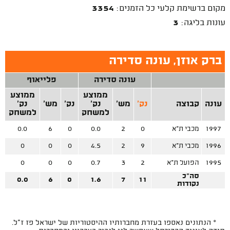
מקום ברשימת קלעי כל הזמנים:
3354
עונות בליגה:
3
ברק אוזן, עונה סדירה
עונה סדירה
פלייאוף
ממוצע
ממוצע
עונה
קבוצה
נק'
מש'
נק'
נק'
מש'
נק'
למשחק
למשחק
1997
מכבי ת"א
0
2
0.0
0
6
0.0
1996
מכבי ת"א
9
2
4.5
0
0
0
1995
הפועל ת"א
2
3
0.7
0
0
0
סה"כ
0.0
6
0
1.6
7
11
נקודות
* הנתונים נאספו בעזרת מחברותיו ההיסטוריות של ישראל פז ז"ל.