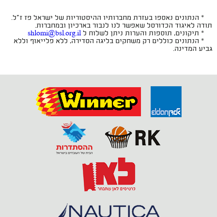
* הנתונים נאספו בעזרת מחברותיו ההיסטוריות של ישראל פז ז"ל.
תודה לאיגוד הכדורסל שאפשר לנו לנבור בארכיון ובמחברות.
* תיקונים, תוספות והערות ניתן לשלוח ל
shlomi@bsl.org.il
* הנתונים כוללים רק משחקים בליגה הסדירה, ללא פלייאוף וללא
גביע המדינה.