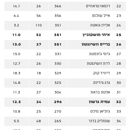
22
רומאו טראוויס
366
26
14.1
23
אייל שולמן
356
56
6.4
24
אלירן גואטה
351
110
3.2
25
איתי מושקוביץ
351
32
11.0
26
ברייס וושינגטון
351
27
13.0
27
ג'ימי ג'ונסטון
331
22
15.0
28
דרון וושינגטון
330
26
12.7
29
דיוויד קוק
329
18
18.3
30
גרג גידינס
325
22
14.8
31
אלטון בראון
304
27
11.3
32
עמית גרשון
296
24
12.3
33
ג'וליאן מילס
270
25
10.8
34
שמוליק ברנר
265
48
5.5