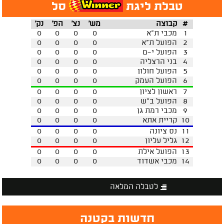
טבלת ליגת
סל
#
קבוצה
מש'
נצ'
הפ'
נק'
1
מכבי ת"א
0
0
0
0
2
הפועל ת"א
0
0
0
0
3
הפועל י-ם
0
0
0
0
4
בני הרצליה
0
0
0
0
5
הפועל חולון
0
0
0
0
6
הפועל העמק
0
0
0
0
7
ראשון לציון
0
0
0
0
8
הפועל ב"ש
0
0
0
0
9
מכבי רמת גן
0
0
0
0
10
קריית אתא
0
0
0
0
11
נס ציונה
0
0
0
0
12
גליל עליון
0
0
0
0
13
הפועל אילת
0
0
0
0
14
מכבי אשדוד
0
0
0
0
לטבלה המלאה
חדשות בקטנה