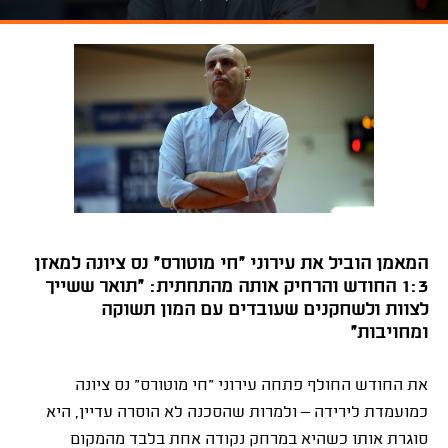
המאמן הוביל את עירוני "חי מוטורס" נס ציונה למאזן
1:3 החודש והרחיק אותה מהתחתית: "תואר ששייך
לצוות ולשחקנים שעובדים עם המון תשוקה
ומחויבות"
את החודש החולף פתחה עירוני "חי מוטורס" נס ציונה
כמועמדת לירידה – ולמרות שהסכנה לא הוסרה עדיין, היא
סוגרת אותו כשהיא במרחק נקודה אחת בלבד מהמקום