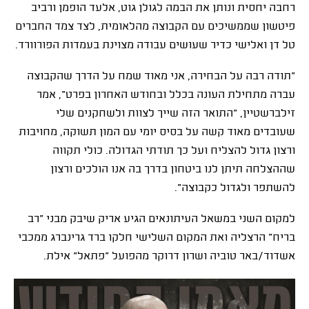
רחבה יחסית ונותן את הבמה לגולן גוט, אלעד הופמן ורביב
פיטשון שממשיכים עם הקבוצה מהלאומית, לצד צמד החברים
טל דן ואלישי כדיר שעושים עבודה מצוינת בעמדות הפורוורד.
"תודה רבה על הבחירה, אני מאוד שמח על הדרך שהקבוצה
עברה מתחילת העונה בכלל ובחודש האחרון בפרט", אמר
זילברשטיין, "התואר הזה שייך לצוות ולשחקנים שלי
שעובדים מאוד קשה על בסיס יומי עם המון תשוקה, מחויבות
ורצון גדול להצליח ועל כך תודתי הגדולה. כולי תקווה
שההצלחה תיתן לנו ביטחון בדרך בה אנו הולכים ורצון
להשתפר ולגדול כקבוצה".
למקום השני במשאל העיתונאים הגיע אריק שיבק מבני "רב
בריח" הרצליה ואת המקום השלישי חלקו ברד גרינברג ממכבי
אשדוד/באר טוביה ושרון דרוקר מהפועל "פתאל" אילת.