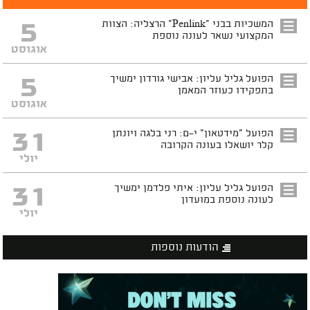
5
המשכיות בבני "Penlink" הרצליה: הצוות
המקצועי נשאר לעונה נוספת
אוגוסט
5
הפועל גליל עליון: אבישי גורדון ימשיך
בתפקידו כעוזר המאמן
אוגוסט
31
הפועל "מידטאון" י-ם: רני בלגה ויונתן
קלר יושאלו בעונה הקרובה
יולי
31
הפועל גליל עליון: איתי פלדמן ימשיך
לעונה נוספת במועדון
יולי
הודעות נוספות