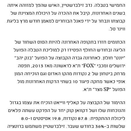
החמישי בטבלה. נדב זילברשטיין, האיש שהפך למזוהה איתה
בשנים האחרונות, קיבל את ההכרה על היכולת המצוינת של
קבוצתו ונבחר על ידי פאנל הבוחרים למאמן חודש מרץ בליגת
ווינר סל.
הכתומים חזרו בתקופה האחרונה להיות הסוס השחור של
הליגה ובחודש החולף הפסידו רק למוליכת הטבלה הפועל
"יונט" חולון. לאחרונה גברה הקבוצה על הפועל "בנק יהב"
ירושלים ומכבי "
FOX
" ת"א לראשונה מאז 2013, תפסה
מרחק ביטחון של 2 נקודות מהקו האדום וגם הוכיחה המון
אופי כאשר מחקה פיגור 10 בשתי הדקות האחרונות מול
הפועל "
SP
מצר" ת"א.
ההימור של הקבוצה על קאליף ווייאט הוכיח את עצמו בגדול
והנוכחות שלו ושל דקוואן קוק יחד על הפרקט עשתה פלאים
ליכולת ההתקפית: 87.8 נקודות, 19.8 אסיסטים ו-8.0
שלשות ב-36% בחודש שעבר. זילברשטיין משתמש ברוטציה