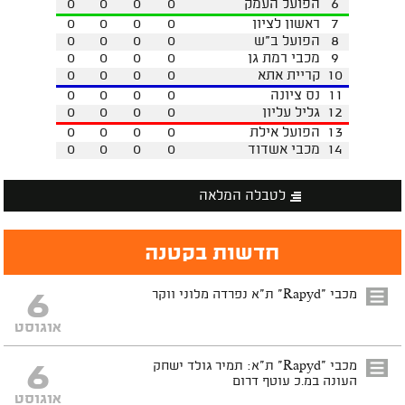
6
הפועל העמק
0
0
0
0
7
ראשון לציון
0
0
0
0
8
הפועל ב"ש
0
0
0
0
9
מכבי רמת גן
0
0
0
0
10
קריית אתא
0
0
0
0
11
נס ציונה
0
0
0
0
12
גליל עליון
0
0
0
0
13
הפועל אילת
0
0
0
0
14
מכבי אשדוד
0
0
0
0
לטבלה המלאה
חדשות בקטנה
6
מכבי "Rapyd" ת"א נפרדה מלוני ווקר
אוגוסט
6
מכבי "Rapyd" ת"א: תמיר גולד ישחק
העונה במ.כ עוטף דרום
אוגוסט