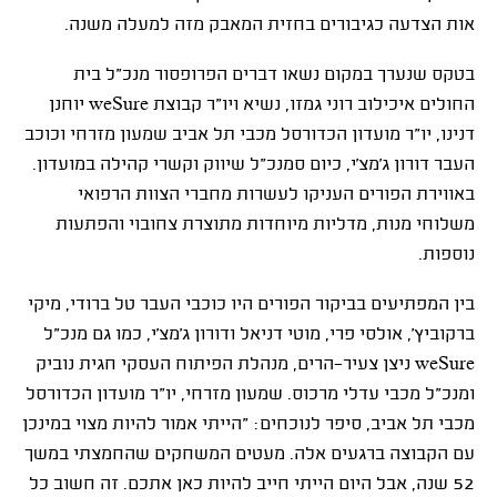
אות הצדעה כגיבורים בחזית המאבק מזה למעלה משנה.
בטקס שנערך במקום נשאו דברים הפרופסור מנכ"ל בית
החולים איכילוב רוני גמזו, נשיא ויו"ר קבוצת weSure יוחנן
דנינו, יו"ר מועדון הכדורסל מכבי תל אביב שמעון מזרחי וכוכב
העבר דורון ג'מצ'י, כיום סמנכ"ל שיווק וקשרי קהילה במועדון.
באווירת הפורים העניקו לעשרות מחברי הצוות הרפואי
משלוחי מנות, מדליות מיוחדות מתוצרת צחובוי והפתעות
נוספות.
בין המפתיעים בביקור הפורים היו כוכבי העבר טל ברודי, מיקי
ברקוביץ', אולסי פרי, מוטי דניאל ודורון ג'מצ'י, כמו גם מנכ"ל
weSure ניצן צעיר-הרים, מנהלת הפיתוח העסקי חגית נוביק
ומנכ"ל מכבי עדלי מרכוס. שמעון מזרחי, יו"ר מועדון הכדורסל
מכבי תל אביב, סיפר לנוכחים: "הייתי אמור להיות מצוי במינכן
עם הקבוצה ברגעים אלה. מעטים המשחקים שהחמצתי במשך
52 שנה, אבל היום הייתי חייב להיות כאן אתכם. זה חשוב כל