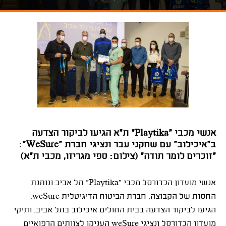
אנשי מכבי "Playtika" ת"א הגיעו לביקור הצדעה
ב"איכילוב" עם שחקני עבר ונציגי חברת "WeSure":
"זוכרים לומר תודה" (צילום: ספי מגריזו, מכבי ת"א)
אנשי מועדון הכדורסל מכבי "Playtika" תל אביב ונותנת
החסות של הקבוצה, חברת הביטוח הדיגיטלית weSure,
הגיעו לביקור הצדעה בבית החולים איכילוב בתל אביב. ותיקי
מועדון הכדורסל ונציגי weSure העניקו לצוותים הרפואיים