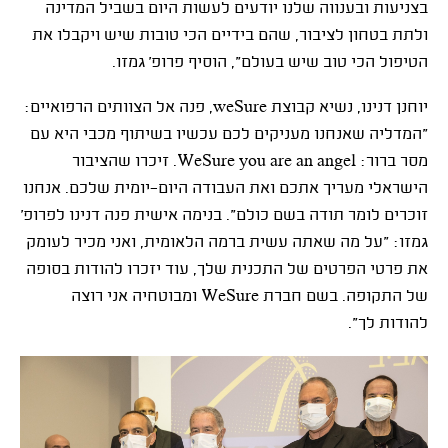
בצניעות ובענווה שלנו יודעים לעשות היום בשביל המדינה
ולתת בטחון לציבור, שהם בידיים הכי טובות שיש ויקבלו את
הטיפול הכי טוב שיש בעולם", הוסיף פרופ' גמזו.
יוחנן דנינו, נשיא קבוצת weSure, פנה אל הצוותים הרפואיים:
"המדליה שאנחנו מעניקים לכם עכשיו בשיתוף מכבי היא עם
מסר ברור: WeSure you are an angel. זיכרו שהציבור
הישראלי מעריך אתכם ואת העבודה היום-יומית שלכם. אנחנו
זוכרים לומר תודה בשם כולם". בנימה אישית פנה דנינו לפרופ'
גמזו: "על מה שאתה עשית ברמה הלאומית, ואני מכיר לעומק
את פרטי הפרטים של התכנית שלך, עוד יזכרו להודות בסופה
של התקופה. בשם חברת WeSure ומבוטחיה אני רוצה
להודות לך".