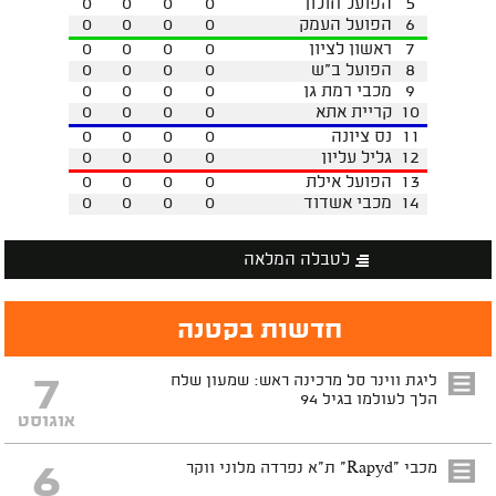
5
הפועל חולון
0
0
0
0
6
הפועל העמק
0
0
0
0
7
ראשון לציון
0
0
0
0
8
הפועל ב"ש
0
0
0
0
9
מכבי רמת גן
0
0
0
0
10
קריית אתא
0
0
0
0
11
נס ציונה
0
0
0
0
12
גליל עליון
0
0
0
0
13
הפועל אילת
0
0
0
0
14
מכבי אשדוד
0
0
0
0
לטבלה המלאה
חדשות בקטנה
7
ליגת ווינר סל מרכינה ראש: שמעון שלח
הלך לעולמו בגיל 94
אוגוסט
6
מכבי "Rapyd" ת"א נפרדה מלוני ווקר