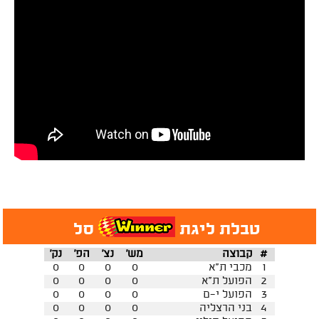
טבלת ליגת
סל
#
קבוצה
מש'
נצ'
הפ'
נק'
1
מכבי ת"א
0
0
0
0
2
הפועל ת"א
0
0
0
0
3
הפועל י-ם
0
0
0
0
4
בני הרצליה
0
0
0
0