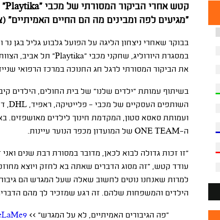
קטש
"מגיעים לפה ומבינים מה הם החיים האמיתיים" (צ
בבוקר שאחרי ניצחון הליגה על הפועל גלבוע גליל בגן נר 
במסגרת היורוליג, שחקני מכבי "
Playtika
" תל אביב, הצוו
את הביקור המסורתי לרגל חג החנוכה במרכז הרפואי שנייד
בשיתוף עמותת "ילדים שלנו" של בית החולים, הילדים קיבל
השותפים העסקיים של מכבי - פלייטיקה, ראפיד,
DHL
, ד
ועמותת סאסא סטון, המקדמת חינוך לילדים מאושפזים. באר
ה-
ONE TEAM
של המועדון מכפר הנוער עיינות.
"
זו זכות גדולה לבוא לכאן, מדובר במסורת רבת שנים ואני
עודד קטש, "זה מסוג הדברים שאתה בא לחזק ויוצא מחוזק.
למרות שאנחנו נוטים לחשוב שאלה שעל המגרש הם גיבורים,
הילדים והמשפחות שלהם. זה רגע שמזכיר לך מהם הדברי
"פה הגיבורים האמיתיים, לא על המגרש" >>
8eLaMe9