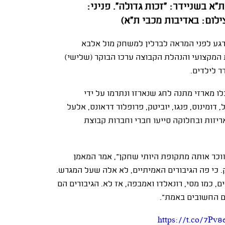
 אחרי הביקור המסורתי של מכבי "Playtika" ת"א בשניידר: "זכות גדולה". פניני:
ילום: באדיבות מכבי ת"א)
ורגע לפני המראה לברלין למשחק מול אלבא
ת המקצועי והנהלת הקבוצה ערכו הבוקר (שלישי)
ר לילדים.
ו מארזי מתנה לחג שנארזו ונתרמו על ידי
ל, דומינוס, פנגו, יוביטק, פרופלור דראונס, אלעל
יזות ובחלוקה סייעו חברי וחברות קבוצת
 זוכר אותה מתקופת היותי שחקן", אמר המאמן
 כי פה הגיבורים האמיתיים, לא אלה שעל המגרש.
 כמו מסי, רונאלדו ואמבפה, אז לא. הגיבורים הם
ם החשובים באמת".
https://t.co/7Pv