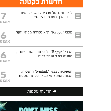
חדשות בקטנה
7
ליגת ווינר סל מרכינה ראש: שמעון
שלח הלך לעולמו בגיל 94
אוגוס
6
מכבי "Rapyd" ת"א נפרדה מלוני ווקר
אוגוס
6
מכבי "Rapyd" ת"א: תמיר גולד ישחק
העונה במ.כ עוטף דרום
אוגוס
5
המשכיות בבני "Penlink" הרצליה:
הצוות המקצועי נשאר לעונה נוספת
אוגוס
הודעות נוספות