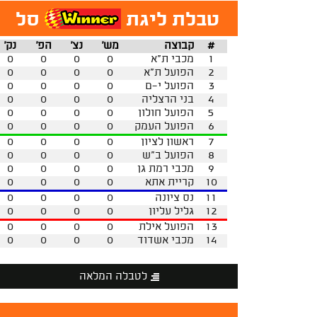
טבלת ליגת
סל
#
קבוצה
מש'
נצ'
הפ'
נק'
1
מכבי ת"א
0
0
0
0
2
הפועל ת"א
0
0
0
0
3
הפועל י-ם
0
0
0
0
4
בני הרצליה
0
0
0
0
5
הפועל חולון
0
0
0
0
6
הפועל העמק
0
0
0
0
7
ראשון לציון
0
0
0
0
8
הפועל ב"ש
0
0
0
0
9
מכבי רמת גן
0
0
0
0
10
קריית אתא
0
0
0
0
11
נס ציונה
0
0
0
0
12
גליל עליון
0
0
0
0
13
הפועל אילת
0
0
0
0
14
מכבי אשדוד
0
0
0
0
לטבלה המלאה