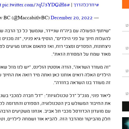
#יחדכלהדרך
|
#maccabispirit
pic.twitter.com/7qU3YDGiH8
December 20, 2022
— Maccabi Tel Aviv BC (@MaccabitlvBC)
ט
"
שיתוף הפעולה עם ביה"ח שניידר, שנמשך כל כך הרבה שנים
להעלות חיוך על פני הילדים", הוסיף גיא פניני, "זה מכניס 
ניצחונות, הפסדים ומצבי רוח, ואז פתאום אנחנו מגיעים ל
ט
מאוד שמח על המסורת הזאת".
"
זה מעורר השראה", הודה אוסטין הולינס, "יש לנו מזל שא
ט
הילדים האלה רואים אותנו כאן ואתה מיד רואה את החיוך
זה מעורר בנו השראה בחזרה".
ט
ליאור פוני, מנכ"ל "דל טכנולוגיות": "'דל' חברה למכבי בש
את החיבור המשולש בין הטכנולוגיה, הספורט והתרומה ל
עם מועדון הכדורסל מכבי תל אביב. אנחנו משקיעים הרבה 
חלק מהביקור ומהדבר הזה. להביא אור ושמחה לילדים, וטכנו