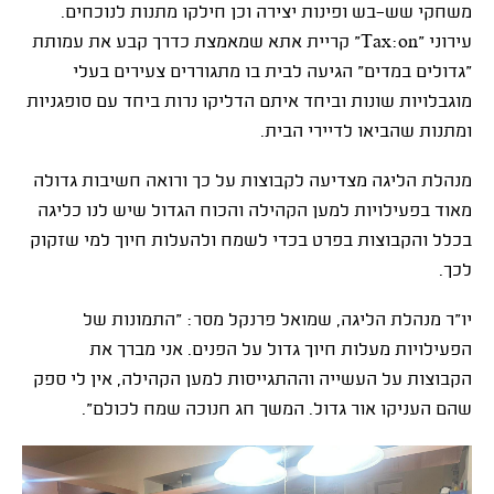
משחקי שש-בש ופינות יצירה וכן חילקו מתנות לנוכחים.
עירוני
"Tax:on"
קריית אתא שמאמצת כדרך קבע את עמותת
"גדולים במדים" הגיעה לבית בו מתגוררים צעירים בעלי
מוגבלויות שונות וביחד איתם הדליקו נרות ביחד עם סופגניות
ומתנות שהביאו לדיירי הבית
.
מנהלת הליגה מצדיעה לקבוצות על כך ורואה חשיבות גדולה
מאוד בפעילויות למען הקהילה והכוח הגדול שיש לנו כליגה
בכלל והקבוצות בפרט בכדי לשמח ולהעלות חיוך למי שזקוק
לכך
.
יו"ר מנהלת הליגה, שמואל פרנקל מסר: "התמונות של
הפעילויות מעלות חיוך גדול על הפנים. אני מברך את
הקבוצות על העשייה וההתגייסות למען הקהילה, אין לי ספק
שהם העניקו אור גדול. המשך חג חנוכה שמח לכולם".