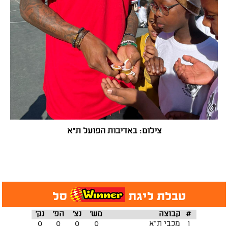
צילום: באדיבות הפועל ת"א
טבלת ליגת
סל
#
קבוצה
מש'
נצ'
הפ'
נק'
1
מכבי ת"א
0
0
0
0