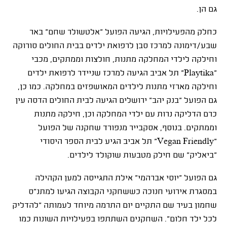
גם הן.
כחלק מהפעילויות, הגיעה הפועל "אלטשולר שחם" באר
שבע/דימונה למרכז סבן לרפואת ילדים בבית החולים סורוקה
וחילקה לילדי המחלקה מתנות, חולצות וממתקים, מכבי
"
Playtika
" תל אביב הגיעה למרכז שניידר לרפואת ילדים
וחילקה מארזי מתנות לילדים המאושפזים במחלקה. כמו כן,
גם הפועל "בנק יהב" ירושלים הגיעה לבית החולים הדסה עין
כרם הדליקה נרות עם ילדי המחלקה וכן, חילקה מתנות
וממתקים. בנוסף, אסקבייר מנפורד שחקנה של הפועל
"Vegan Friendly"
תל אביב הגיע לבית הספר היסודי
"ביאליק" שם חילק מטבעות שוקולד לילדים
.
גם הפועל "יוסי אברהמי" אילת התגייסה למען הקהילה
במסגרת אירועי חנוכה כששחקני הקבוצה הגיעו למתנ"ס
שחמון בעיר שם התקיים יום התרמה מיוחד לעמותה "להדליק
לכל ילד חלום". השחקנים השתתפו בפעילויות השונות כמו