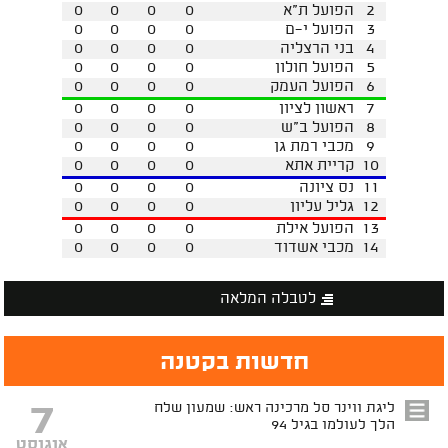
2
הפועל ת"א
0
0
0
0
3
הפועל י-ם
0
0
0
0
4
בני הרצליה
0
0
0
0
5
הפועל חולון
0
0
0
0
6
הפועל העמק
0
0
0
0
7
ראשון לציון
0
0
0
0
8
הפועל ב"ש
0
0
0
0
9
מכבי רמת גן
0
0
0
0
10
קריית אתא
0
0
0
0
11
נס ציונה
0
0
0
0
12
גליל עליון
0
0
0
0
13
הפועל אילת
0
0
0
0
14
מכבי אשדוד
0
0
0
0
לטבלה המלאה
חדשות בקטנה
7
ליגת ווינר סל מרכינה ראש: שמעון שלח
הלך לעולמו בגיל 94
אוגוסט