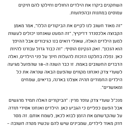
השחקנים ביקרו את הילדים החולים וחילקו להם תיקים
עמוסים במתנות ובהפתעות.
"זה מאוד חשוב לנו לקיים את הביקורים הללו", אמר מאמן
הקבוצה אלכסנדר דז'יקיץ', "זה המעט שאנחנו יכולים לעשות
למען הילדים האלה, שאולי רואים בנו כגיבורים אבל ההיפך
הוא הנכון". זאק הנקינס הוסיף: "זה כבוד גדול עבורנו להיות
כאן. נפלה בחלקנו הזכות להעלות חיוך על פני הילדים, ואלה
הדברים החשובים באמת. זו כבר השנה ה-18 שהפועל מגיעה
לשערי צדק ואנחנו מקווים שהפעם הבאה שנראה את כל
הילדים החמודים תהיה אצלנו בארנה, בריאים, שמחים
ומאושרים".
מנכ"ל שערי צדק עופר מרין: "הביקורים האלה תמיד מרגשים
אבל הפעם כפליים כי הגביע כאן. הילדים ואנחנו אסירי תודה
על שהקדשתם את הזמן לבוא לכאן, לשמח אותם. זה מסר
חזק מאוד לילדים, שמבינים שיש להם עכשיו מטרה חשובה -