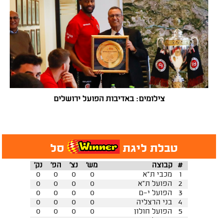
צילומים: באדיבות הפועל ירושלים
טבלת ליגת
סל
#
קבוצה
מש'
נצ'
הפ'
נק'
1
מכבי ת"א
0
0
0
0
2
הפועל ת"א
0
0
0
0
3
הפועל י-ם
0
0
0
0
4
בני הרצליה
0
0
0
0
5
הפועל חולון
0
0
0
0