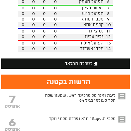
6
הפועל העמק
0
0
0
0
7
ראשון לציון
0
0
0
0
8
הפועל ב"ש
0
0
0
0
9
מכבי רמת גן
0
0
0
0
10
קריית אתא
0
0
0
0
11
נס ציונה
0
0
0
0
12
גליל עליון
0
0
0
0
13
הפועל אילת
0
0
0
0
14
מכבי אשדוד
0
0
0
0
לטבלה המלאה
חדשות בקטנה
7
ליגת ווינר סל מרכינה ראש: שמעון שלח
הלך לעולמו בגיל 94
אוגוסט
6
מכבי "Rapyd" ת"א נפרדה מלוני ווקר
אוגוסט