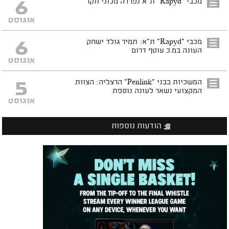
6
מכבי "Rapyd" ת"א נפרדה מלוני ווקר
אוגוסט
6
מכבי "Rapyd" ת"א: תמיר גולד ישחק
העונה במ.כ עוטף דרום
אוגוסט
5
המשכיות בבני "Penlink" הרצליה: הצוות
המקצועי נשאר לעונה נוספת
אוגוסט
הודעות נוספות