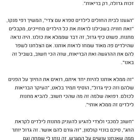
זכות גדולה, רק בריאות".
"הגענו לבית החולים לילדים ספרא עם צ'רי", המשיך רפי מנקו,
"זאת חוויה בשבילנו לראות את כל הילדים מחייכים, מקבלים
מתנות. פשוט כיף גדול, זה דבר שממלא את כולנו. היה נראה
שהילדים פה מאוד שמחו לראות אותנו. אם הצלחנו לשפר
להם את ההרגשה ואת הבריאות, שזה הכי חשוב, בשביל זה
באנו".
"זה ממלא אותנו להיות יחד איתם, רואים את החיוך על הפנים
שלהם וזה כיף גדול", הוסיף תמיר בלאט, "העיקר הבריאות
לכולם. רפואה שלמה זה מה שהכי חשוב. להביא מתנות
לילדים זה ממלא אותי".
"חשוב למכבי ולצ'רי להגיע להעניק מתנות לילדים לקראת
החג", סיכם בונזי קולסון, "זה גורם להם אושר. זה גדול יותר
ממה שאנחנו עושים על המגרש. זה נותן לי שמחה וגם