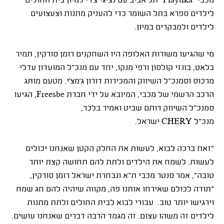
מכבי "Playtika" תל אביב עם נציגי צ'רי למיון בית החולים
לילדים ספרא בתל השומר כדי להעניק מתנות וצעצועים
לילדים ולמבקרים במיון.
מי שהגיעו משורות האלופה היו השחקנים רומן סורקין, תמיר
בלאט, בונזי קולסון ורפי מנקו, יחד עם מנכ"ל המועדון עדלי
מרכוס וסמנכ"ל השיווק והמכירות דורון ג'מצ'י. מטעם מותג
הרכב הרשמי של מכבי, המיובא על ידי חברת Freesbe, הגיעו
סמנכ"ל השיווק רותם שביט ואמיר בלכר,
מנכ"ל CHERY ישראל.
"זאת ברכה לבוא, לעשות את החלק הקטן שאנחנו יכולים
לעשות. לשמח את הילדים ולתת להם תחושה קצת יותר
טובה", אמר סנטר מכבי ת"א ונבחרת ישראל רומן סורקין,
"תודה לכולם שאירחו אותנו פה, מקווה שיהיה להם חג שמח
וירגישו יותר טוב. עבורי לבוא לבית החולים ולתת מתנות
לילדים זה משהו עצום. זה מגמד הרבה דברים שאנחנו עושים.