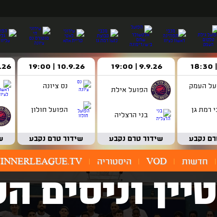
9.9.26 | 19:00
10.9.26 | 19:00
14.9.26 
על העמק
נס ציונה
הפועל אילת
 רמת גן
הפועל חולון
בני הרצליה
רם נקבע
שידור טרם נקבע
שידור טרם נקבע
ש
חדשות
VOD
היסטוריה
INNERLEAGUE.TV
יין וניסים הע