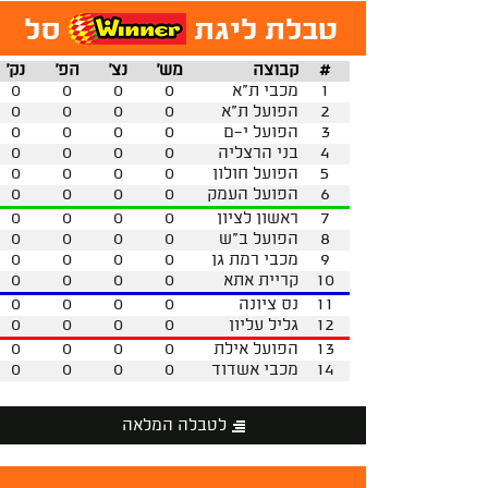
טבלת ליגת
סל
#
קבוצה
מש'
נצ'
הפ'
נק'
1
מכבי ת"א
0
0
0
0
2
הפועל ת"א
0
0
0
0
3
הפועל י-ם
0
0
0
0
4
בני הרצליה
0
0
0
0
5
הפועל חולון
0
0
0
0
6
הפועל העמק
0
0
0
0
7
ראשון לציון
0
0
0
0
8
הפועל ב"ש
0
0
0
0
9
מכבי רמת גן
0
0
0
0
10
קריית אתא
0
0
0
0
11
נס ציונה
0
0
0
0
12
גליל עליון
0
0
0
0
13
הפועל אילת
0
0
0
0
14
מכבי אשדוד
0
0
0
0
לטבלה המלאה