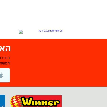
האפ
הורידו
המשחקי