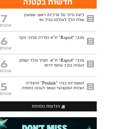
חדשות בקטנה
7
ליגת ווינר סל מרכינה ראש: שמעון
שלח הלך לעולמו בגיל 94
אוגוס
6
מכבי "Rapyd" ת"א נפרדה מלוני ווקר
אוגוס
6
מכבי "Rapyd" ת"א: תמיר גולד ישחק
העונה במ.כ עוטף דרום
אוגוס
5
המשכיות בבני "Penlink" הרצליה:
הצוות המקצועי נשאר לעונה נוספת
אוגוס
הודעות נוספות