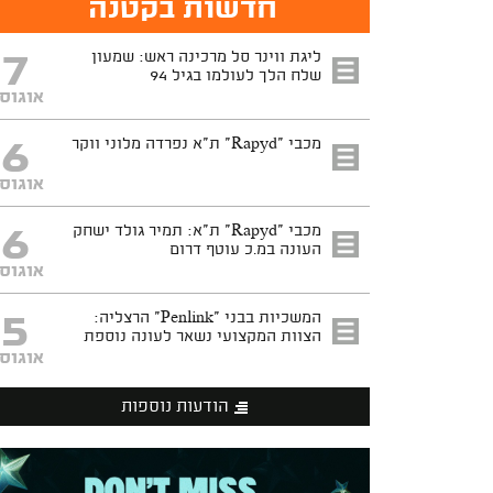
חדשות בקטנה
7
ליגת ווינר סל מרכינה ראש: שמעון
שלח הלך לעולמו בגיל 94
אוגוס
6
מכבי "Rapyd" ת"א נפרדה מלוני ווקר
אוגוס
6
מכבי "Rapyd" ת"א: תמיר גולד ישחק
העונה במ.כ עוטף דרום
אוגוס
5
המשכיות בבני "Penlink" הרצליה:
הצוות המקצועי נשאר לעונה נוספת
אוגוס
הודעות נוספות