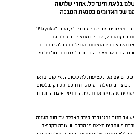
ם בליגת ווינר סל, אחרי שלושה
ומם של האדומים בפסגת הטבלה
 מפגשים עם מכבי עירוני ר"ג, מכבי "
Playtika
"
ת"א ועירוני "לאטי" קריית אתא, שהגיעו מולה כשהן מדורגות במקומות 2, 2 ו-3 בהתאמה בטבלה ערב
דומים אם היו מנצחות. מובילת הטבלה סימנה וי
זכה בתואר מאמן החודש בליגת ווינר סל על פי
להם עם מכת פציעות לא פשוטה: ג'ייקובן בראון
ל הקבוצה בתחילת העונה, חזרו לפרקט רק שלשום
ולים שהכניסו אותו לעונה ובריאן אנגולה, שכבר
ע על חוזה זמני וכבר קיבל הארכה עד תום העונה.
 סדרת משחקים יוצאת מן הכלל, שעזרה לקבוצה