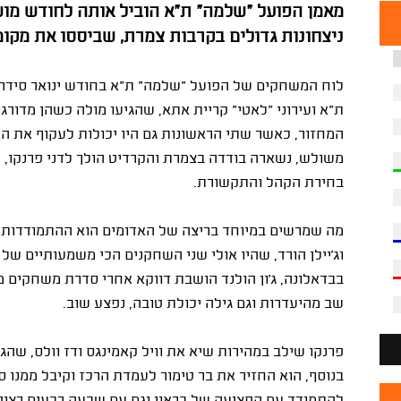
מאמן הפועל "שלמה" ת"א הוביל אותה לחודש מושל
ניצחונות גדולים בקרבות צמרת, שביססו את מק
לוח המשחקים של הפועל "שלמה" ת"א בחודש ינואר סידר לה
המחזור, כאשר שתי הראשונות גם היו יכולות לעקוף את הא
משולש, נשארה בודדה בצמרת והקרדיט הולך לדני פרנקו, ש
בחירת הקהל והתקשורת.
מה שמרשים במיוחד בריצה של האדומים הוא ההתמודדות ש
וג'יילן הורד, שהיו אולי שני השחקנים הכי משמעותיים ש
בבדאלונה, ג'ון הולנד הושבת דווקא אחרי סדרת משחקים מע
שב מהיעדרות וגם גילה יכולת טובה, נפצע שוב.
פרנקו שילב במהירות שיא את וויל קאמינגס ודז וולס, שהגי
בנוסף, הוא החזיר את בר טימור לעמדת הרכז וקיבל ממנו