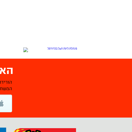
האפ
הורידו
המשחקי