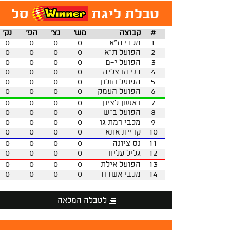
טבלת ליגת
סל
#
קבוצה
מש'
נצ'
הפ'
נק'
1
מכבי ת"א
0
0
0
0
2
הפועל ת"א
0
0
0
0
3
הפועל י-ם
0
0
0
0
4
בני הרצליה
0
0
0
0
5
הפועל חולון
0
0
0
0
6
הפועל העמק
0
0
0
0
7
ראשון לציון
0
0
0
0
8
הפועל ב"ש
0
0
0
0
9
מכבי רמת גן
0
0
0
0
10
קריית אתא
0
0
0
0
11
נס ציונה
0
0
0
0
12
גליל עליון
0
0
0
0
13
הפועל אילת
0
0
0
0
14
מכבי אשדוד
0
0
0
0
לטבלה המלאה