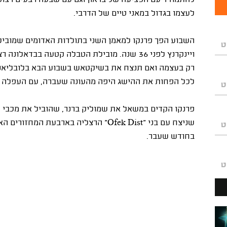
להתמודד עם הפציעה של בראון וגם עם שבעה רבעים רצופי
לעצמו בגדול במאני טיים של הדרבי.
השבוע הפך פרנקו למאמן השני בתולדות האדומים שמוביל 
ט
ויינקרנץ לפני 36 שנה. מובילת הטבלה קטעה בב
רק בעצמה ואם תנצח את בשיקטאש בשבוע הבא בלובליאנה
לכל הפחות את ההישג היפה מהעונה שעברה, עם העפלה י
ט
שניצח עם בני "
Ofek Dist
" הרצליה בארבעת המחזורים הא
ט
בחודש שעבר.
ט