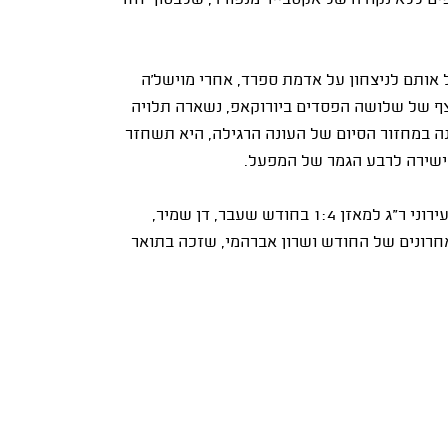
ם ללא נקודה של אקסבייר מנפורד, שלבסוף חזר
אותם לניצחון על אדמת ספרד, אחרי מוישל'ה
דאלונה רצף של שלושה הפסדים ביורוקאפ, נשארה תלויה
 במחזור הסיום של העונה הרגילה, היא תשחזר
שירה לרבע הגמר של המפעל.
פרנקו הקדים במשאל את שמוליק ברנר, שהוביל את מכבי עירוני ר"ג למאזן 1:4 בחודש שעבר, דן שמיר,
חרונים של החודש ושרון אברהמי, שזכה בתואר