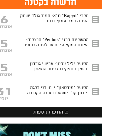
חדשות בקטנה
6
מכבי "Rapyd" ת"א: תמיר גולד ישחק
העונה במ.כ עוטף דרום
אוגוס
5
המשכיות בבני "Penlink" הרצליה:
הצוות המקצועי נשאר לעונה נוספת
אוגוס
5
הפועל גליל עליון: אבישי גורדון
ימשיך בתפקידו כעוזר המאמן
אוגוס
31
הפועל "מידטאון" י-ם: רני בלגה
ויונתן קלר יושאלו בעונה הקרובה
יולי
הודעות נוספות