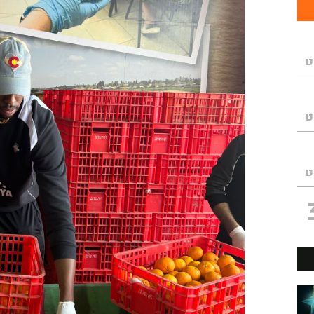
ט
ט
ט