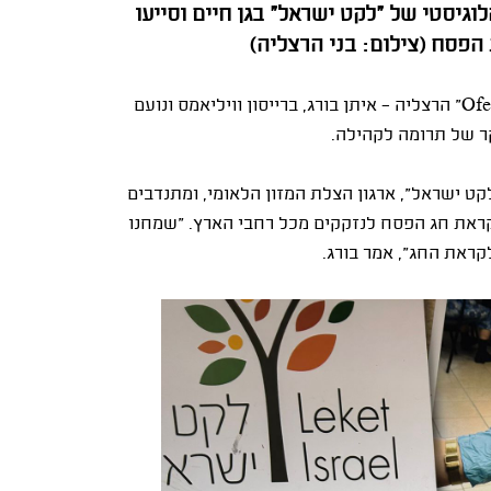
דבו במרכז הלוגיסטי של "לקט ישראל" בגן חיים וסייעו
הפסח (צילום: בני הרצליה)
Ofe
" הרצליה - איתן בורג, ברייסון וויליאמס ונועם
קר של תרומה לקהילה.
 ישראל", ארגון הצלת המזון הלאומי, ומתנדבים
קראת חג הפסח לנזקקים מכל רחבי הארץ. "שמחנו
קראת החג", אמר בורג.