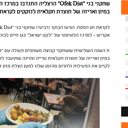
שחקני בני "Ofek Dist" הרצליה התנ
במיון ואריזה של תוצרת חקלאית לנזקקים לקראת 
לקראת חג הפסח, הגיעו הבוקר (רביעי) שחקני בני "
k Dist
אקריש - למרכז הלוגיסטי של "לקט ישראל" בגן חיים לבו
זו השנה השלישית ששחקני קבוצה משתפים פעולה עם "לקט
במיון ואריזה של תוצרת חקלאית טרייה ומזינה שתועבר ל
לקיים את הפעילות ולתרום מהזמן שלנו למען הצלת מזון ל