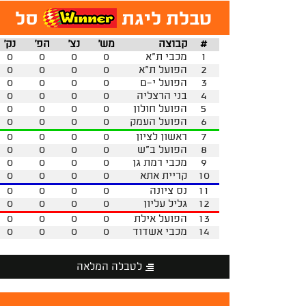
טבלת ליגת
סל
#
קבוצה
מש'
נצ'
הפ'
נק'
1
מכבי ת"א
0
0
0
0
2
הפועל ת"א
0
0
0
0
3
הפועל י-ם
0
0
0
0
4
בני הרצליה
0
0
0
0
5
הפועל חולון
0
0
0
0
6
הפועל העמק
0
0
0
0
7
ראשון לציון
0
0
0
0
8
הפועל ב"ש
0
0
0
0
9
מכבי רמת גן
0
0
0
0
10
קריית אתא
0
0
0
0
11
נס ציונה
0
0
0
0
12
גליל עליון
0
0
0
0
13
הפועל אילת
0
0
0
0
14
מכבי אשדוד
0
0
0
0
לטבלה המלאה