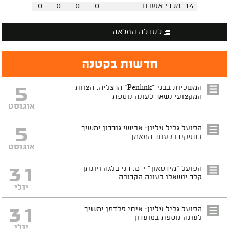
14
מכבי אשדוד
0
0
0
0
לטבלה המלאה
חדשות בקטנה
5
המשכיות בבני "Penlink" הרצליה: הצוות
המקצועי נשאר לעונה נוספת
אוגוסט
5
הפועל גליל עליון: אבישי גורדון ימשיך
בתפקידו כעוזר המאמן
אוגוסט
31
הפועל "מידטאון" י-ם: רני בלגה ויונתן
קלר יושאלו בעונה הקרובה
יולי
31
הפועל גליל עליון: איתי פלדמן ימשיך
לעונה נוספת במועדון
יולי