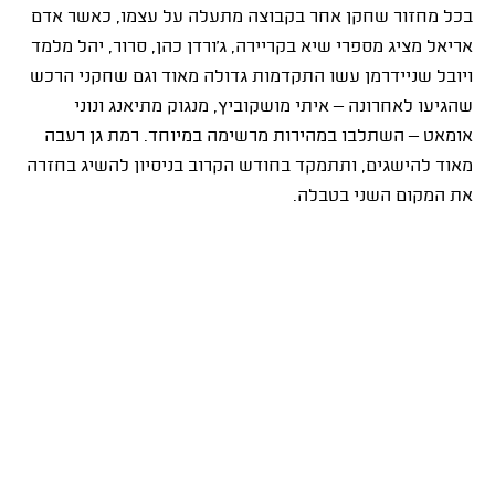
בכל מחזור שחקן אחר בקבוצה מתעלה על עצמו, כאשר אדם
אריאל מציג מספרי שיא בקריירה, ג'ורדן כהן, סרור, יהל מלמד
ויובל שניידרמן עשו התקדמות גדולה מאוד וגם שחקני הרכש
שהגיעו לאחרונה – איתי מושקוביץ, מנגוק מתיאנג ונוני
אומאט – השתלבו במהירות מרשימה במיוחד. רמת גן רעבה
מאוד להישגים, ותתמקד בחודש הקרוב בניסיון להשיג בחזרה
את המקום השני בטבלה.