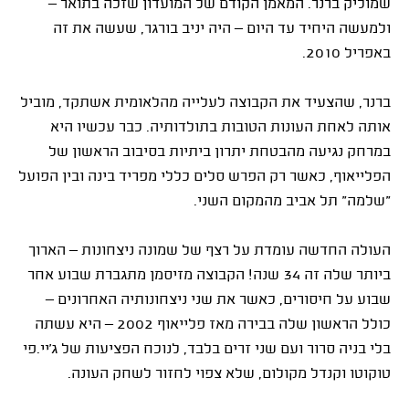
שמוליק ברנר. המאמן הקודם של המועדון שזכה בתואר –
ולמעשה היחיד עד היום – היה יניב בורגר, שעשה את זה
באפריל 2010.
ברנר, שהצעיד את הקבוצה לעלייה מהלאומית אשתקד, מוביל
אותה לאחת העונות הטובות בתולדותיה. כבר עכשיו היא
במרחק נגיעה מהבטחת יתרון ביתיות בסיבוב הראשון של
הפלייאוף, כאשר רק הפרש סלים כללי מפריד בינה ובין הפועל
"שלמה" תל אביב מהמקום השני.
העולה החדשה עומדת על רצף של שמונה ניצחונות – הארוך
ביותר שלה זה 34 שנה! הקבוצה מזיסמן מתגברת שבוע אחר
שבוע על חיסורים, כאשר את שני ניצחונותיה האחרונים –
כולל הראשון שלה בבירה מאז פלייאוף 2002 – היא עשתה
בלי בניה סרור ועם שני זרים בלבד, לנוכח הפציעות של ג'יי.פי
טוקוטו וקנדל מקולום, שלא צפוי לחזור לשחק העונה.