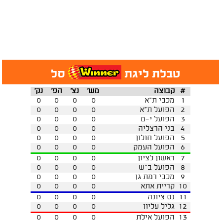
טבלת ליגת
סל
#
קבוצה
מש'
נצ'
הפ'
נק'
1
מכבי ת"א
0
0
0
0
2
הפועל ת"א
0
0
0
0
3
הפועל י-ם
0
0
0
0
4
בני הרצליה
0
0
0
0
5
הפועל חולון
0
0
0
0
6
הפועל העמק
0
0
0
0
7
ראשון לציון
0
0
0
0
8
הפועל ב"ש
0
0
0
0
9
מכבי רמת גן
0
0
0
0
10
קריית אתא
0
0
0
0
11
נס ציונה
0
0
0
0
12
גליל עליון
0
0
0
0
13
הפועל אילת
0
0
0
0