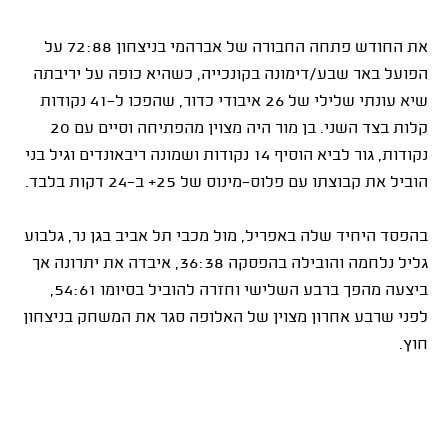
את החודש פתחה החבורה של אברהמי בניצחון 72:88 על
הפועל באר שבע/דימונה בקונכייה, כשהיא כופה על יריבתה
שיא עונתי שלילי של 26 איבודי כדור, שהפכו ל-41 נקודות
קלות בצד השני. בן מור היה מצוין מהפתיחה וסיים עם 20
נקודות, גור לביא הוסיף 14 נקודות ושמונה ריבאונדים וגיל בני
הוביל את קבוצתו עם פלוס-מינוס של 25+ ב-24 דקות בלבד.
בהפסד היחיד שלה באפריל, מול מכבי תל אביב בגן נר, גלבוע
גליל נלחמה והובילה בהפסקה 36:38, איבדה את יתרונה אך
ביצעה מהפך ברבע השלישי וחזרה להוביל בסיומו 54:61,
לפני שרבע אחרון מצוין של האלופה סגר את המשחק בניצחון
חוץ.