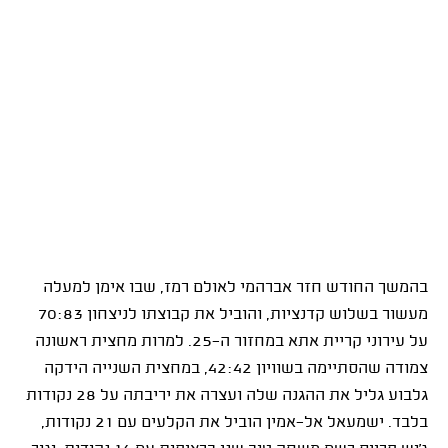
בהמשך החודש חזר אברהמי לאולם רמז, שבו אימן למעלה
מעשור בשלוש קדנציות, והוביל את קבוצתו לניצחון 70:83
על עירוני קריית אתא במחזור ה-25. למרות מחצית ראשונה
צמודה שהסתיימה בשוויון 42:42, במחצית השנייה הידקה
גלבוע גליל את ההגנה שלה ועצרה את יריבתה על 28 נקודות
בלבד. ישמעאל אל-אמין הוביל את הקלעים עם 21 נקודות,