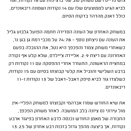
ג'וש פרייס רשם משחק טוב שני ברציפות עם 16 נקודות, וגור
לביא הגיע לממוצעים שלו עם 14 נקודות ושמונה ריבאונדים,
כולל דאנק מהדהד בדקות הסיום.
במשחק האחרון של העונה הסדירה חתמה הפועל גלבוע גליל
את העונה עם ניצחון נוסף - 74:78 על מכבי רמת גן בגן נר,
כשאחרי משחק צמוד והפכפך היא נטל, את ההובלה בפעם
האחרונה עם ריצת 2:9. אלייז'ה צ'יילדס, שלא קלע אף נקודה
במחצית הראשונה, התעורר אחרי ההפסקה עם 11 נקודות רק
ברבע השלישי והוביל את קלעי קבוצתו בסיום עם 15 נקודות,
כשלצדו גור לביא סיפק דאבל-דאבל של 13 נקודות ו-11
ריבאונדים.
את שיא החודש שמרו אברהמי וקבוצתו למשחק הפליי-אין
מול עירוני נס ציונה בלב המושבה. לאחר משחק הפכפך,
החבורה של מאמן החודש נכנסה לרבע האחרון בפיגור ארבע
נקודות, אך ביצעה מהפך גדול בזכות רבע אחרון של 13:25