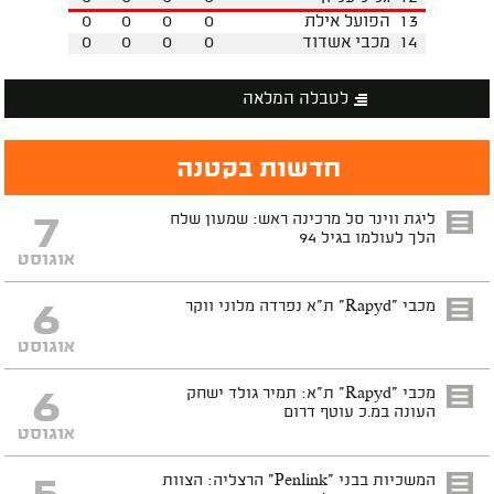
13
הפועל אילת
0
0
0
0
14
מכבי אשדוד
0
0
0
0
לטבלה המלאה
חדשות בקטנה
7
ליגת ווינר סל מרכינה ראש: שמעון שלח
הלך לעולמו בגיל 94
אוגוסט
6
מכבי "Rapyd" ת"א נפרדה מלוני ווקר
אוגוסט
6
מכבי "Rapyd" ת"א: תמיר גולד ישחק
העונה במ.כ עוטף דרום
אוגוסט
המשכיות בבני "Penlink" הרצליה: הצוות