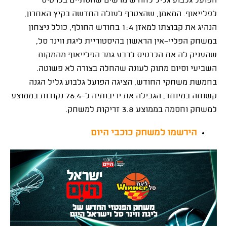
הפועל גלבוע גליל לחודש מרשים שהסתיים בכרטיס
לפלייאוף. המאמן, שהצטרף לעולה החדשה בקיץ האחרון,
הנהיג את קבוצתו למאזן 1:4 בחודש החולף, כולל ניצחון
במשחק הפליי-אין הראשון בהיסטוריית ליגת ווינר סל,
שהעניק לה את הכרטיס לרבע גמר הפלייאוף מהמקום
השביעי וסיום מתוק לעונה שהחלה בצורה לא פשוטה.
בחמשת משחקי החודש, הציגה הפועל גלבוע גליל הגנה
קשוחה במיוחד, הגבילה את יריבותיה ל-76.4 נקודות בממוצע
למשחק וחסמה בממוצע 3.8 זריקות למשחק.
הירשמו למשחק כוכבי היום