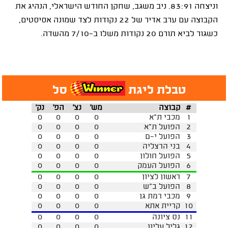
וניצחה 83:91. ניב משגב, שחקן החודש הישראלי, הנהיג את
הקבוצה עם ערב אדיר של 22 נקודות לצד שמונה אסיסטים,
כשגור לביא תורם 20 נקודות משלו ב-7/10 מהשדה.
טבלת ליגת
סל
#
קבוצה
מש'
נצ'
הפ'
נק'
1
מכבי ת"א
0
0
0
0
2
הפועל ת"א
0
0
0
0
3
הפועל י-ם
0
0
0
0
4
בני הרצליה
0
0
0
0
5
הפועל חולון
0
0
0
0
6
הפועל העמק
0
0
0
0
7
ראשון לציון
0
0
0
0
8
הפועל ב"ש
0
0
0
0
9
מכבי רמת גן
0
0
0
0
10
קריית אתא
0
0
0
0
11
נס ציונה
0
0
0
0
12
גליל עליון
0
0
0
0