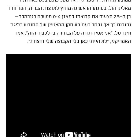
ממוצע נקודות דו־ספרתי – אך מעל כולם בלט לאחרונה
מאליק הול. בעונתו הראשונה מחוץ לארצות הברית, הפורוורד
בן ה־25 הצעיד את קבוצתו למאזן 0:4 מושלם בנובמבר –
ובזכות כך אף נבחר כעת לשחקן המצטיין של החודש בליגת
ווינר סל. "אני אסיר תודה על הבחירה בי לכבוד הזה", אמר
האמריקני, "לא הייתי כאן בלי הקבוצה שלי והצוות".