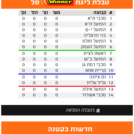
טבלת ליגת
סל
#
קבוצה
מש'
נצ'
הפ'
נק'
1
מכבי ת"א
0
0
0
0
2
הפועל ת"א
0
0
0
0
3
הפועל י-ם
0
0
0
0
4
בני הרצליה
0
0
0
0
5
הפועל חולון
0
0
0
0
6
הפועל העמק
0
0
0
0
7
ראשון לציון
0
0
0
0
8
הפועל ב"ש
0
0
0
0
9
מכבי רמת גן
0
0
0
0
10
קריית אתא
0
0
0
0
11
נס ציונה
0
0
0
0
12
גליל עליון
0
0
0
0
13
הפועל אילת
0
0
0
0
14
מכבי אשדוד
0
0
0
0
לטבלה המלאה
חדשות בקטנה