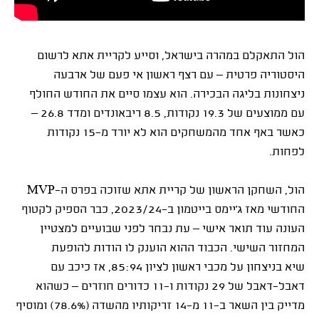
הול התאקלם במהרה בישראל, וסייע לקריית אתא לרשום
היסטוריה פרטית – עם רצף ראשון אי פעם של ארבעה
ניצחונות בליגה הבכירה. הוא עצמו סיים את החודש החולף
עם ממוצעים של 19.3 נקודות, 8.5 ריבאונדים ומדד 26.8 –
כאשר באף אחד מהמשחקים הוא לא יורד מ־15 נקודות
לפחות.
הול, השחקן הראשון של קריית אתא שזוכה בפרס ה־MVP
החודשי מאז ג'יימס בייטמון ב־2023/24, כבר הספיק לקטוף
העונה עוד תואר אישי – עת נבחר לפני שבועיים למצטיין
המחזור השישי. הכבוד ההוא הוענק לו הודות להופעת
שיא בניצחון על מכבי ראשון לציון 85:94, אז כיכב עם
דאבל־דאבל של 29 נקודות ו־11 כדורים חוזרים – כשהוא
מדייק בין השאר ב־11 מ־14 זריקותיו מהשדה (78.6%) ומוסיף