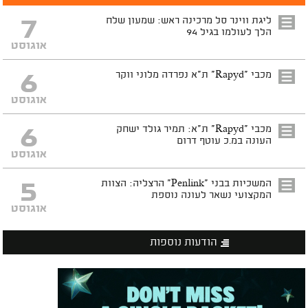
7
ליגת ווינר סל מרכינה ראש: שמעון שלח
הלך לעולמו בגיל 94
אוגוסט
6
מכבי "Rapyd" ת"א נפרדה מלוני ווקר
אוגוסט
6
מכבי "Rapyd" ת"א: תמיר גולד ישחק
העונה במ.כ עוטף דרום
אוגוסט
5
המשכיות בבני "Penlink" הרצליה: הצוות
המקצועי נשאר לעונה נוספת
אוגוסט
הודעות נוספות