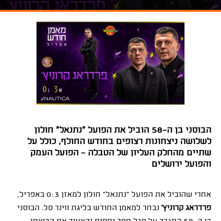
הבוסני בן ה-58 הוביל את הפועל "נתנאל" חולון
לשלושה ניצחונות רצופים בחודש החולף, כולל על
שתיים מהחלק העליון של הטבלה - הפועל העמק
והפועל ירושלים
אחרי שהוביל את הפועל "נתנאל" חולון למאזן 0:3 באפריל,
פרדראג קרוניץ'
נבחר למאמן החודש בליגת ווינר סל. הבוסני