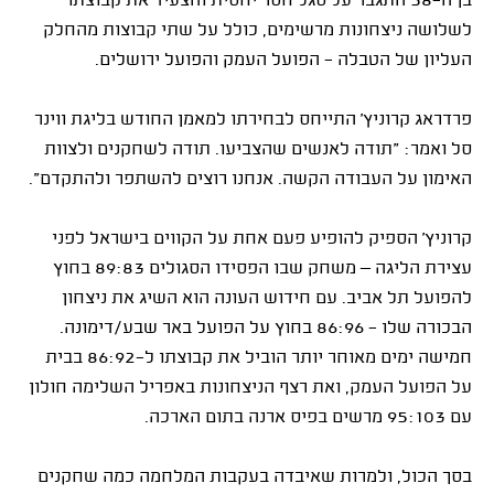
בן ה-58 התגבר על סגל חסר יחסית והצעיד את קבוצתו
לשלושה ניצחונות מרשימים, כולל על שתי קבוצות מהחלק
העליון של הטבלה - הפועל העמק והפועל ירושלים.
פרדראג קרוניץ' התייחס לבחירתו למאמן החודש בליגת ווינר
סל ואמר: "תודה לאנשים שהצביעו
.
תודה לשחקנים ולצוות
האימון על העבודה הקשה
.
אנחנו רוצים להשתפר ולהתקדם".
קרוניץ' הספיק להופיע פעם אחת על הקווים בישראל לפני
עצירת הליגה – משחק שבו הפסידו הסגולים 89:83 בחוץ
להפועל תל אביב. עם חידוש העונה הוא השיג את ניצחון
הבכורה שלו - 86:96 בחוץ על הפועל באר שבע/דימונה.
חמישה ימים מאוחר יותר הוביל את קבוצתו ל-86:92 בבית
על הפועל העמק, ואת רצף הניצחונות באפריל השלימה חולון
עם 95:103 מרשים בפיס ארנה בתום הארכה.
בסך הכול, ולמרות שאיבדה בעקבות המלחמה כמה שחקנים