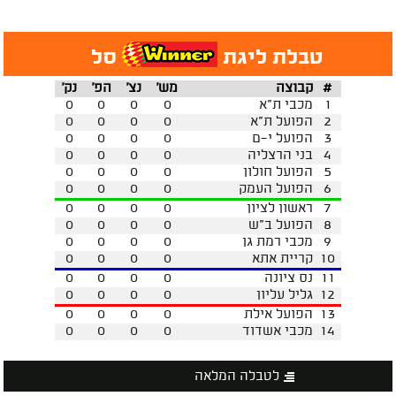
טבלת ליגת
סל
#
קבוצה
מש'
נצ'
הפ'
נק'
1
מכבי ת"א
0
0
0
0
2
הפועל ת"א
0
0
0
0
3
הפועל י-ם
0
0
0
0
4
בני הרצליה
0
0
0
0
5
הפועל חולון
0
0
0
0
6
הפועל העמק
0
0
0
0
7
ראשון לציון
0
0
0
0
8
הפועל ב"ש
0
0
0
0
9
מכבי רמת גן
0
0
0
0
10
קריית אתא
0
0
0
0
11
נס ציונה
0
0
0
0
12
גליל עליון
0
0
0
0
13
הפועל אילת
0
0
0
0
14
מכבי אשדוד
0
0
0
0
לטבלה המלאה