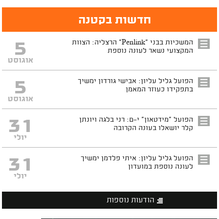
חדשות בקטנה
5
המשכיות בבני "Penlink" הרצליה: הצוות
המקצועי נשאר לעונה נוספת
אוגוסט
5
הפועל גליל עליון: אבישי גורדון ימשיך
בתפקידו כעוזר המאמן
אוגוסט
31
הפועל "מידטאון" י-ם: רני בלגה ויונתן
קלר יושאלו בעונה הקרובה
יולי
31
הפועל גליל עליון: איתי פלדמן ימשיך
לעונה נוספת במועדון
יולי
הודעות נוספות