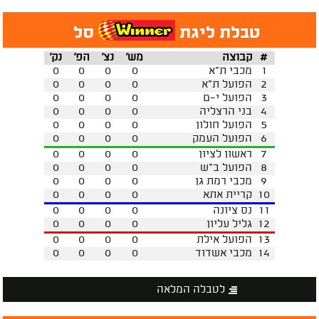
טבלת ליגת
סל
#
קבוצה
מש'
נצ'
הפ'
נק'
1
מכבי ת"א
0
0
0
0
2
הפועל ת"א
0
0
0
0
3
הפועל י-ם
0
0
0
0
4
בני הרצליה
0
0
0
0
5
הפועל חולון
0
0
0
0
6
הפועל העמק
0
0
0
0
7
ראשון לציון
0
0
0
0
8
הפועל ב"ש
0
0
0
0
9
מכבי רמת גן
0
0
0
0
10
קריית אתא
0
0
0
0
11
נס ציונה
0
0
0
0
12
גליל עליון
0
0
0
0
13
הפועל אילת
0
0
0
0
14
מכבי אשדוד
0
0
0
0
לטבלה המלאה