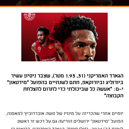
הגארד האמריקני (31, 1.93 מטר), שצבר ניסיון עשיר
ביורוליג וביורוקאפ, חתם לשנתיים בהפועל "מידטאון"
י־ם: "אעשה כל שביכולתי כדי לתרום להצלחת
הקבוצה"
יומיים אחרי שהכריזה על מינויו של סשה אוברדוביץ' למאמנה,
הפועל "מידטאון" ירושלים הודיעה גם על רכש זר ראשון