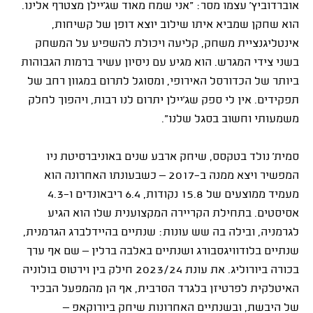
אוברדוביץ' עצמו מסר: "אני שמח מאוד שג'יילן מצטרף אלינו.
הוא שחקן שמביא איתו שילוב יוצא דופן של קשיחות,
אינטליגנציית משחק, קליעה ויכולת להשפיע על המשחק
בשני צידי המגרש. הוא מגיע עם ניסיון עשיר ברמות הגבוהות
ביותר של הכדורסל האירופי, ומסוגל לתרום במגוון רחב של
תפקידים. אין לי ספק שג'יילן יתרום לנו רבות, ויהפוך לחלק
משמעותי וחשוב בסגל שלנו".
סמית' נולד בטקסס, שיחק ארבע שנים באוניברסיטת ניו
המפשיר ויצא ממנה ב־2017 – כשבעונתו האחרונה הוא
מעמיד ממוצעים של 15.8 נקודות, 6.4 ריבאונדים ו־4.3
אסיסטים. בתחילת הקריירה המקצוענית שלו הוא הגיע
לגרמניה, ובילה בה שש עונות: שנתיים בהיידלברג הגרמנית,
שנתיים בלודוויגסבורג ושנתיים באלבה ברלין – שם אף ערך
בכורה ביורוליג. את עונת 2023/24 חילק בין וירטוס בולוניה
האיטלקית לפרטיזן בלגרד הסרבית, אף הן מהמפעל הבכיר
של היבשת, ובשנתיים האחרונות שיחק ביורוקאפ –