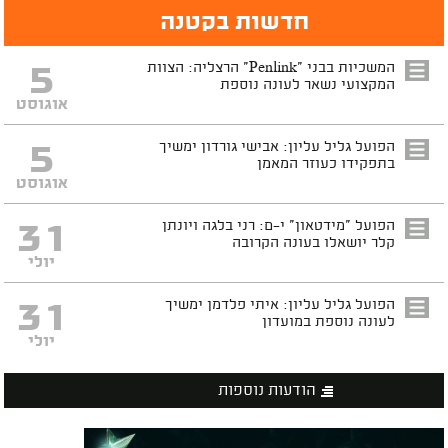
חדשות בקטנה
5
המשכיות בבני "Penlink" הרצליה: הצוות
המקצועי נשאר לעונה נוספת
אוגוסט
5
הפועל גליל עליון: אבישי גורדון ימשיך
בתפקידו כעוזר המאמן
אוגוסט
31
הפועל "מידטאון" י-ם: רני בלגה ויונתן
קלר יושאלו בעונה הקרובה
יולי
31
הפועל גליל עליון: איתי פלדמן ימשיך
לעונה נוספת במועדון
יולי
הודעות נוספות