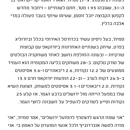
לעונת 2026/27: ג'יילן סמית'. הגארד האמריקני־קרואטי בן
ה־31, שגובהו 1.93 מטר, חתם לשנתיים – ויחבור מחדש
לקפטן הקבוצה יובל זוסמן, שעימו שיתף בעבר פעולה במדי
אלבה ברלין.
סמית', בעל ניסיון עשיר בכדורסל האירופי בכלל וביורוליג
בפרט, שיחק בשנתיים האחרונות ביורוקאפ עם קבוצות
טורקיות – ובעונה החולפת נחשב לאחד משחקניה הבולטים
של טורק טלקום. ב־28 משחקים בליגה המקומית הוא העמיד
ממוצעים של 12.2 נקודות, 2.6 ריבאונדים ו־3.6 אסיסטים
ב־26.5 דקות לערב – וב־22 הופעות יורוקאפ תרם 13.3
נקודות, 2.0 ריבאונדים ו־3.1 אסיסטים למשחק. תצוגת השיא
שלו במפעל הייתה מול ירושלים ברבע הגמר, אז קלע 25
נקודות וסייע לטורקים להעפיל על חשבונה לחצי הגמר.
"אני שמח ונרגש להצטרף להפועל ירושלים", אמר סמית', "אני
מודה לסשה אוברדוביץ' ולכל אנשי המועדון על האמון בי. אני