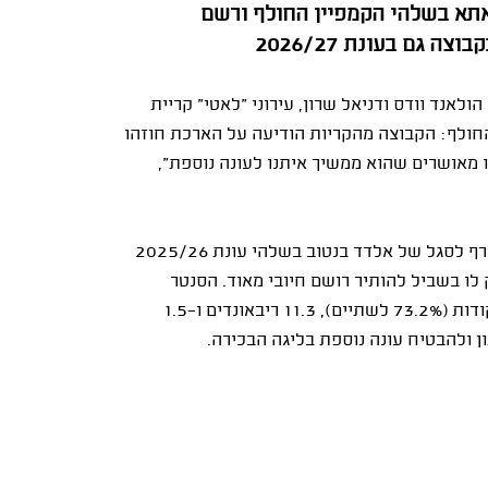
 קריית אתא בשלהי הקמפיין החולף ורשם
גם בעונת 2026/27
אנד וודס ודניאל שרון, עירוני "לאטי" קריית
חולף: הקבוצה מהקריות הודיעה על הארכת חוזהו
נו מאושרים שהוא ממשיך איתנו לעונה נוספת",
מדלי-בייקון בן ה-26, שמתנשא לגובה של 2.15 מטר, הצטרף לסגל של אלדד בנטוב בשלהי עונת 2025/26
לו בשביל להותיר רושם חיובי מאוד. הסנטר
העמיד בארבעת המשחקים ממוצעים מרשימים של 16.8 נקודות (73.2% לשתיים), 11.3 ריבאונדים ו-1.5
 ולהבטיח עונה נוספת בליגה הבכירה.