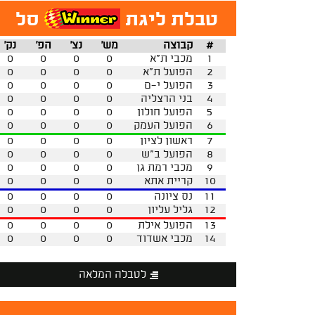
טבלת ליגת
סל
#
קבוצה
מש'
נצ'
הפ'
נק'
1
מכבי ת"א
0
0
0
0
2
הפועל ת"א
0
0
0
0
3
הפועל י-ם
0
0
0
0
4
בני הרצליה
0
0
0
0
5
הפועל חולון
0
0
0
0
6
הפועל העמק
0
0
0
0
7
ראשון לציון
0
0
0
0
8
הפועל ב"ש
0
0
0
0
9
מכבי רמת גן
0
0
0
0
10
קריית אתא
0
0
0
0
11
נס ציונה
0
0
0
0
12
גליל עליון
0
0
0
0
13
הפועל אילת
0
0
0
0
14
מכבי אשדוד
0
0
0
0
לטבלה המלאה