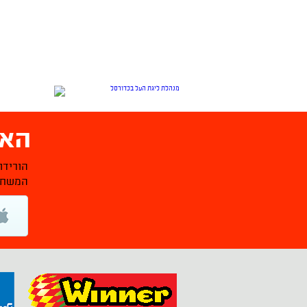
האפ
הורידו
המשחקי