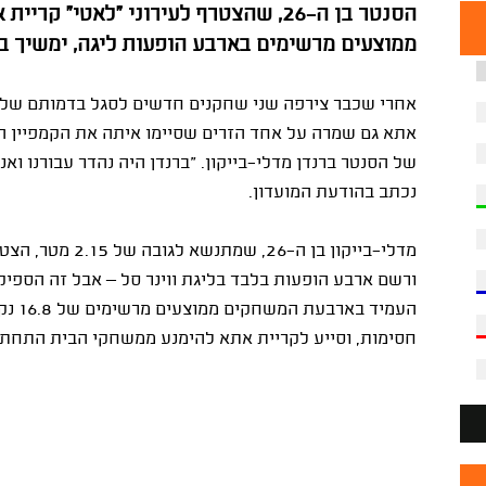
הסנטר בן ה-26, שהצטרף לעירוני "לאטי"
ממוצעים מרשימים בארבע הופעות ליגה, ימשיך בקבוצה 
אחרי שכבר צירפה שני שחקנים חדשים לסגל בדמותם של הול
אתא גם שמרה על אחד הזרים שסיימו איתה את הקמפיין ה
של הסנטר ברנדן מדלי-בייקון. "ברנדן היה נהדר עבורנו וא
נכתב בהודעת המועדון.
ורשם ארבע הופעות בלבד בליגת ווינר סל – אבל זה הספיק 
חסימות, וסייע לקריית אתא להימנע ממשחקי הבית התחתון