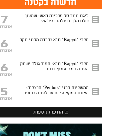
חדשות בקטנה
7
ליגת ווינר סל מרכינה ראש: שמעון
שלח הלך לעולמו בגיל 94
אוגוס
6
מכבי "Rapyd" ת"א נפרדה מלוני ווקר
אוגוס
6
מכבי "Rapyd" ת"א: תמיר גולד ישחק
העונה במ.כ עוטף דרום
אוגוס
5
המשכיות בבני "Penlink" הרצליה:
הצוות המקצועי נשאר לעונה נוספת
אוגוס
הודעות נוספות