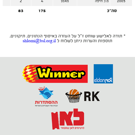
2
2
4
2005
מ.כ חיפה
מאמן
סה"כ
175
83
2
* תודה לאלישע שוחט ז"ל על העזרה באיסוף הנתונים, תיקונים,
תוספות והערות ניתן לשלוח ל
shlomi@bsl.org.il