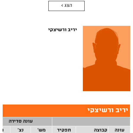
הצג >
יריב ורשיצקי
יריב ורשיצקי
עונה סדירה
עונה
קבוצה
תפקיד
מש'
נצ'
הפ