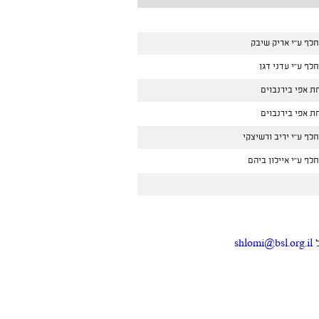
לף ע''י אריק שיבק
לף ע''י עדני דגן
ת אפי בירנבוים
ת אפי בירנבוים
לף ע''י יריב ורשיצקי
לף ע''י איילון ביהם
ל
shlomi@bsl.org.il