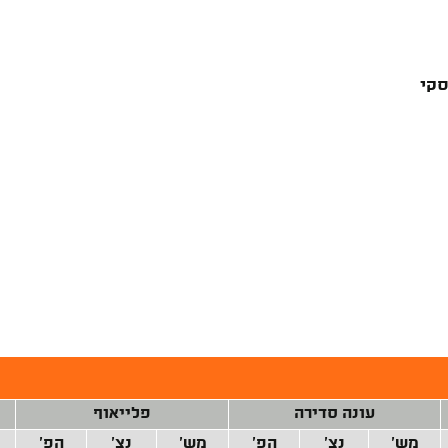
סקי
עונה סדירה
פלייאוף
מש'
נצ'
הפ'
מש'
נצ'
הפ'