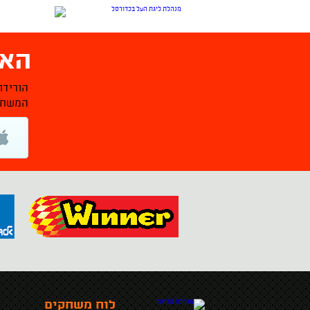
האפ
הורידו
המשחקי
לוח משחקים