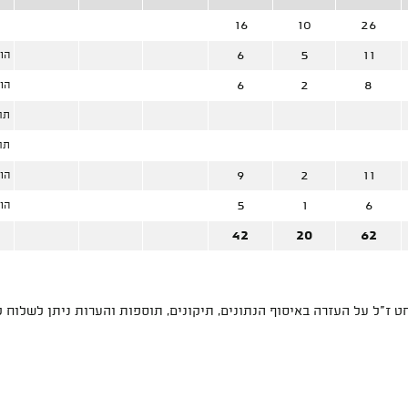
16
10
26
6
5
11
הוח
6
2
8
הוח
תח
תח
9
2
11
הוח
5
1
6
הוח
42
20
62
 ז"ל על העזרה באיסוף הנתונים, תיקונים, תוספות והערות ניתן לשלוח 