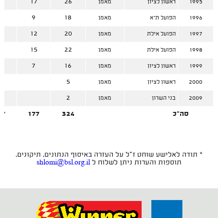
9
17
26
1995
ראשון לציון
מאמן
9
9
18
1996
הפועל ת"א
מאמן
8
12
20
1997
הפועל אילת
מאמן
7
15
22
1998
הפועל אילת
מאמן
9
7
16
1999
ראשון לציון
מאמן
5
5
2000
ראשון לציון
מאמן
2
2
2009
בני השרון
מאמן
סה"כ
324
177
47
* תודה לאלישע שוחט ז"ל על העזרה באיסוף הנתונים, תיקונים,
תוספות והערות ניתן לשלוח ל
shlomi@bsl.org.il