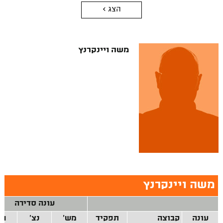
הצג >
משה ויינקרנץ
משה ויינקרנץ
עונה סדירה
עונה
קבוצה
תפקיד
מש'
נצ'
הפ