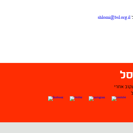
ל
shlomi@bsl.org.il
ל
קוב אחרי