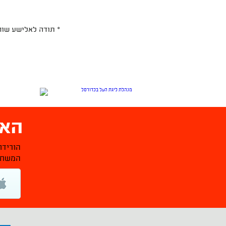
* תודה לאלישע שוחט
האפ
הורידו
המשחקי