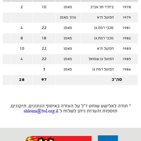
8
2
10
1978
בית"ר תל אביב
מאמן
1979
הפועל ת"א
עוזר מאמן
8
4
22
1981
מכבי רמת גן
מאמן
0
8
18
1982
מכבי רמת גן
מאמן
2
10
22
1983
הפועל ת"א
מאמן
8
4
22
1985
הפועל גן שמואל
מאמן
3
3
1986
הפועל רמת גן
מאמן
סה"כ
97
28
9
* תודה לאלישע שוחט ז"ל על העזרה באיסוף הנתונים, תיקונים,
תוספות והערות ניתן לשלוח ל
shlomi@bsl.org.il