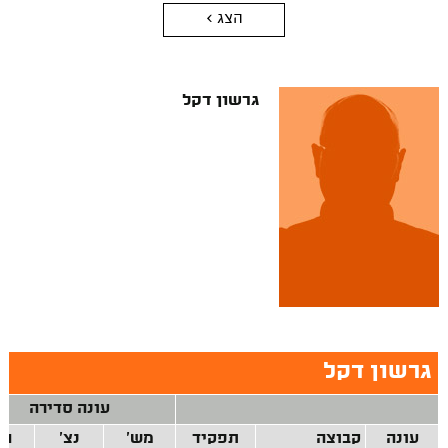
הצג >
גרשון דקל
גרשון דקל
עונה סדירה
עונה
קבוצה
תפקיד
מש'
נצ'
הפ