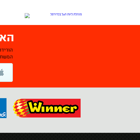
האפ
הורידו
המשחקי