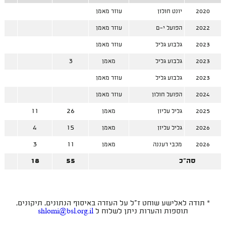
2020
יונט חולון
עוזר מאמן
2022
הפועל י-ם
עוזר מאמן
2023
גלבוע גליל
עוזר מאמן
3
3
2023
גלבוע גליל
מאמן
2023
גלבוע גליל
עוזר מאמן
2024
הפועל חולון
עוזר מאמן
5
11
26
2025
גליל עליון
מאמן
1
4
15
2026
גליל עליון
מאמן
8
3
11
2026
מכבי רעננה
מאמן
סה"כ
55
18
7
* תודה לאלישע שוחט ז"ל על העזרה באיסוף הנתונים, תיקונים,
תוספות והערות ניתן לשלוח ל
shlomi@bsl.org.il